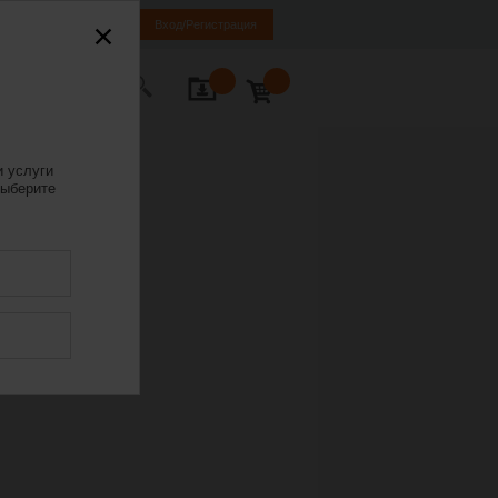
LT
EN
RU
Вход/Регистрация
ь с нами
и услуги
ыберите