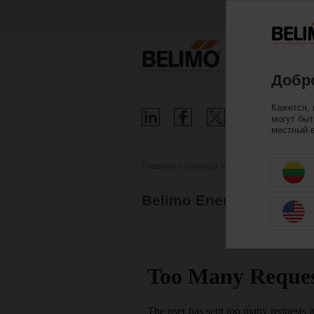
Пр
Добро
Кажется, 
могут быт
местный в
Главная страница
Клапаны
Belimo Energy Valve™