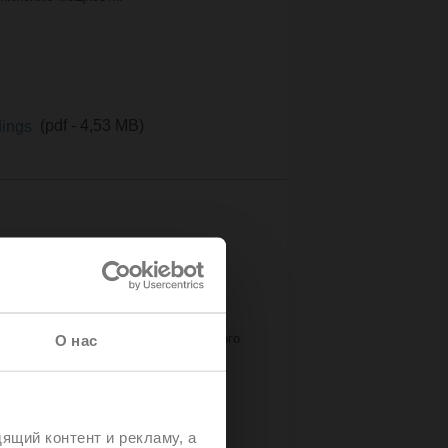
ldings
(pdf - 4,53 MB)
и кондиционирования
ия, вентиляции и кондиционирования
lve™. После краткого описания каждого
О нас
сти или производительности. Есть
акие режимы управления и настройки
ности.
опления, вентиляции и
ящий контент и рекламу, а