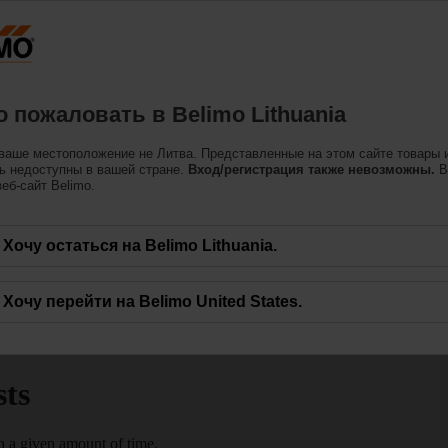
Литва
одукция
Поддерживать
О нас
Свяжитес
 пожаловать в Belimo Lithuania
ваше местоположение не Литва. Представленные на этом сайте товары 
ь недоступны в вашей стране.
Вход/регистрация также невозможны.
В
еб-сайт Belimo.
Хочу остаться на Belimo Lithuania.
Хочу перейти на Belimo United States.