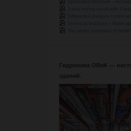
Application brochure – Air han
3-way mixing circuit with 2-w
Differential pressure control
Technical brochure – Water ap
The seven essentials of health
Гидроника ОВиК — наст
зданий.