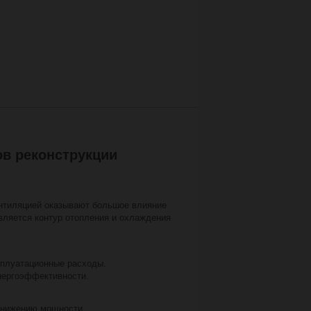
ов реконструкции
нтиляцией оказывают большое влияние
вляется контур отопления и охлаждения
ксплуатационные расходы.
нергоэффективности.
 снижению мощности.