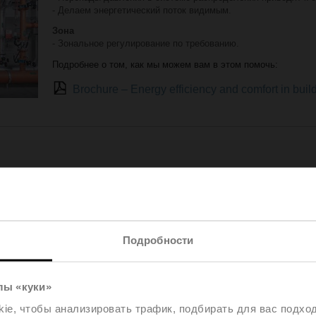
- Делаем энергетический поток видимым.
Зона
- Зональное регулирование по требованию.
Подробнее о том, как мы можем вам в этом помочь:
Brochure – Energy efficiency and comfort in bui
Valve™ в системах отопления, вентиляции 
Это подборка распространенных применений систем отоплен
воздуха, в которых используются клапаны Belimo Energy Va
Подробности
применения указываются общие причины низкой эффективно
объяснение того, как решения проблемы предлагает EV, и к
рекомендуются для достижения оптимальной производитель
лы «куки»
Клапаны Belimo Energy Valve™ в системах от
e, чтобы анализировать трафик, подбирать для вас подход
кондиционирования воздуха