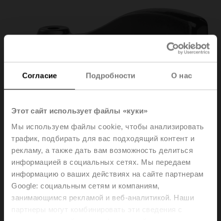
Согласие
Подробности
О нас
Этот сайт использует файлы «куки»
Мы используем файлы cookie, чтобы анализировать
трафик, подбирать для вас подходящий контент и
рекламу, а также дать вам возможность делиться
ZD6N-H100
информацией в социальных сетях. Мы передаем
информацию о ваших действиях на сайте партнерам
Google: социальным сетям и компаниям,
Lever for butterfly valves DN 25...100
занимающимся рекламой и веб-аналитикой. Наши
партнеры могут комбинировать эти сведения с
Please contact your local Sales Representative for
предоставленной вами информацией, а также