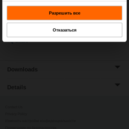
ordering.
данными, которые они получили при использовании
Add to Cart
Разрешить все
вами их сервисов.
Add to Project
List
Отказаться
Share
Downloads
Details
Contact Us
Privacy Policy
Изменить настройки конфиденциальности
Примечание по безопасностиx