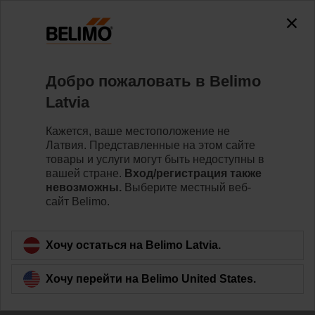
Добро пожаловать в Belimo
Главная страница
Новости
Latvia
Belimo становится членом-
Кажется, ваше местоположение не
корреспондентом Eurovent
Латвия. Представленные на этом сайте
товары и услуги могут быть недоступны в
вашей стране.
Вход/регистрация также
невозможны.
Выберите местный веб-
сайт Belimo.
В ноябре 2022 года компания Belimo стала
официальным
членом-корреспондентом
Eurovent —
европейской отраслевой ассоциации по
Хочу остаться на Belimo Latvia.
микроклимату в помещениях (ОВиК), системам
технологического охлаждения и технологиям
Хочу перейти на Belimo United States.
холодовой цепи для пищевых продуктов. В качестве
члена таких ассоциаций, как Eurovent, мы , в