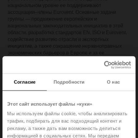
национальном уровне ее поддерживают
ассоциации–члены Eurovent. Основные задачи
группы — продвижение европейских и
национальных законодательных инициатив в этой
области, разработка стандартов EN, ISO и Eurovent,
содействие развитию отрасли и экспортных
инициатив, а также сокращение неравноправных
экономических барьеров в Европе и за ее
пределами.
Рабочая группа Eurovent по
Согласие
Подробности
О нас
экологической декларации продукции
(EPD)
Этот сайт использует файлы «куки»
Марк Шнайдер (Mark Schneider), руководитель
Мы используем файлы cookie, чтобы анализировать
группы по вопросам экологического развития в
трафик, подбирать для вас подходящий контент и
компании Belimo, является нашим представителем в
недавно сформированной рабочей группе Eurovent
рекламу, а также дать вам возможность делиться
по экологической декларации продукции (EPD).
информацией в социальных сетях. Мы передаем