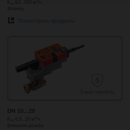
3
K
63...320 м
/ч
vs
Фланец
Посмотреть продукты
DN 10...20
3
K
0.3...16 м
/ч
vs
Внешняя резьба