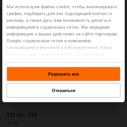
2-ход. и 3-ход.
Мы используем файлы cookie, чтобы анализировать
3
K
0.09...58 м
/ч
vs
трафик, подбирать для вас подходящий контент и
внутренняя резьба, внешняя резьба, фланец
рекламу, а также дать вам возможность делиться
Посмотреть продукты
информацией в социальных сетях. Мы передаем
информацию о ваших действиях на сайте партнерам
Google: социальным сетям и компаниям,
занимающимся рекламой и веб-аналитикой. Наши
партнеры могут комбинировать эти сведения с
предоставленной вами информацией, а также
данными, которые они получили при использовании
Разрешить все
вами их сервисов.
Отказаться
DN 65...150
2-ход