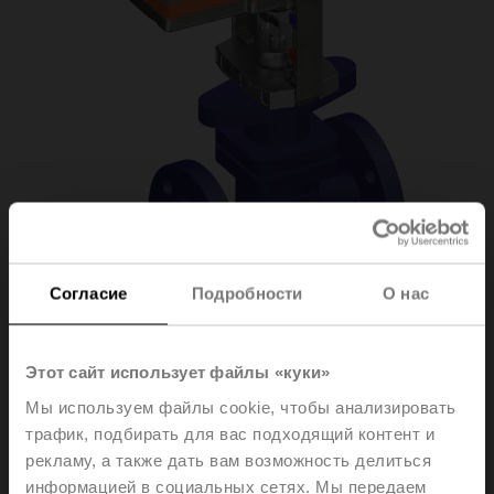
Согласие
Подробности
О нас
H6050X40-S2/SV24A-
Этот сайт использует файлы «куки»
Мы используем файлы cookie, чтобы анализировать
SR-TPC
трафик, подбирать для вас подходящий контент и
рекламу, а также дать вам возможность делиться
информацией в социальных сетях. Мы передаем
Globe valve, 2-way, DN 50, Flange, PN 25, ps