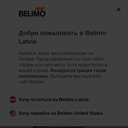
0
0
Home
Клапаны
Седельные клапаны
Добро пожаловать в Belimo
H6050X40-S2/SV24A-SR-TPC
Latvia
Кажется, ваше местоположение не
Латвия. Представленные на этом сайте
Learn more
товары и услуги могут быть недоступны в
вашей стране.
Вход/регистрация также
невозможны.
Выберите местный веб-
сайт Belimo.
Back to product category
Хочу остаться на Belimo Latvia.
Хочу перейти на Belimo United States.