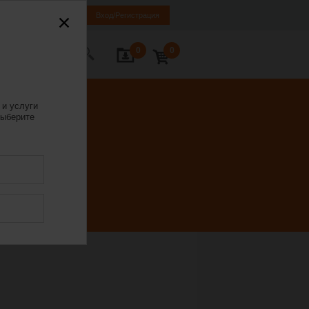
LV
EN
RU
Вход/Регистрация
0
0
ь с нами
 и услуги
ыберите