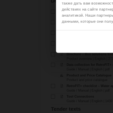
Documentation
также дать вам возможнос
действиях на сайте партне
Technical data sheet – SVC2
аналитикой. Наши партнеры
Technical data sheet | English 
данными, которые они полу
Installation instructions – LV.
Installation instructions | pdf
EU Declaration of Conformit
EU Declaration of Conformity | 
Environmental Declaration – 
Technical data sheet | English |
Brochure – Bus solutions fr
Product overview | English | 27
Data collection for RetroFIT+
Guide / Manual | English | pdf
Product and Price Catalogue
Product and price catalogue
RetroFIT+ checklist – Water a
Guide / Manual | English | pdf
Tool Connections
Guide / Manual | English | 1430
Tender texts