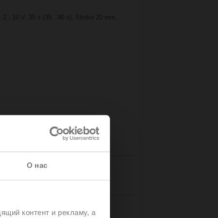
2...10 V, 35 s (35...90 s), Stroke 20 mm,
О нас
Details
ящий контент и рекламу, а