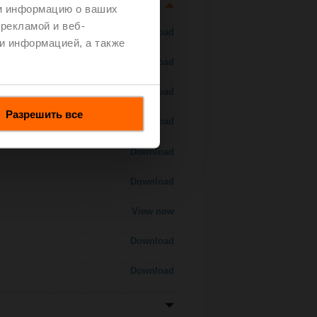
м информацию о ваших
рекламой и веб-
Download
и информацией, а также
Download
Download
Разрешить все
Download
Download
Download
View now
Download
Download