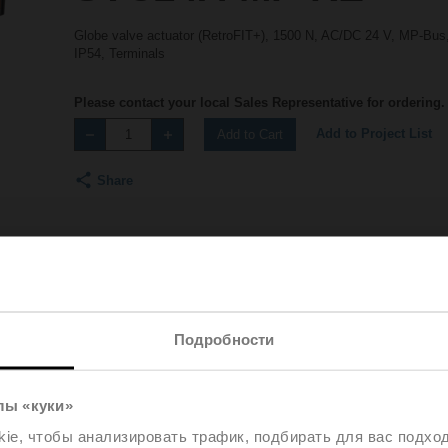
Globe valve actuator (RetroFIT+), 1500 N, AC/DC 24 V, MP-Bus, 
IP54, Terminals
Please contact your local Sales Representative for ordering.
Add to Project List
Add to Cart
Share
Подробности
Accessories
Product videos
лы «куки»
e, чтобы анализировать трафик, подбирать для вас подход