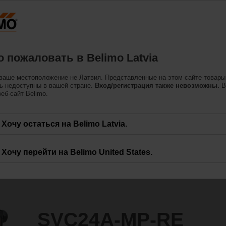
Латвия
одукция
Поддерживать
О нас
Свяжитес
 пожаловать в Belimo Latvia
ьных клапанов
ваше местоположение не Латвия. Представленные на этом сайте товары
RE
ь недоступны в вашей стране.
Вход/регистрация также невозможны.
В
еб-сайт Belimo.
Хочу остаться на Belimo Latvia.
Хочу перейти на Belimo United States.
SVC24A-MP-RE