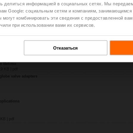
ть делиться информацией в социальных сетях. Мы передае
рам Google: социальным сетям и компаниям, занимающимся 
4A-MP-RE
 могут комбинировать эти сведения с предоставленной вам
| 2835 KB | pdf
чили при использовании вами их сервисов.
.A..-RE / NV..A..-RE / SV..A..-RE
y – SVC24A-MP-RE
29 KB | pdf
Отказаться
SV..-RE
 pdf
om Belimo
19 KB | pdf
 globe valve adapters
pplications
 KB | pdf