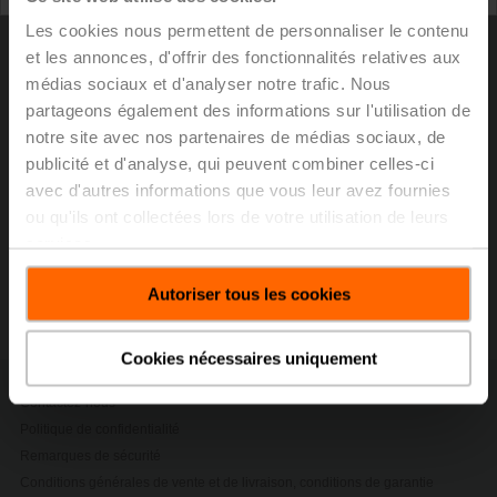
percent. Air and water applications increased by 7.1
Les cookies nous permettent de personnaliser le contenu
percent and 11.9 percent respectively in local
et les annonces, d'offrir des fonctionnalités relatives aux
currencies.
médias sociaux et d'analyser notre trafic. Nous
On top of recording excellent sales growth, Belimo
partageons également des informations sur l'utilisation de
celebrates the shipment of its 100 millionth actuator in
notre site avec nos partenaires de médias sociaux, de
January 2020 as yet another important milestone in the
publicité et d'analyse, qui peuvent combiner celles-ci
history of the Company.
avec d'autres informations que vous leur avez fournies
ou qu'ils ont collectées lors de votre utilisation de leurs
Communiqué de presse - 23 janvier 2020,
services.
Belimo a réalisé un excellent rendement
au niveau des ventes en 2019
Autoriser tous les cookies
(pdf - 30 Ko)
Cookies nécessaires uniquement
Contactez-nous
Politique de confidentialité
Remarques de sécurité
Conditions générales de vente et de livraison, conditions de garantie