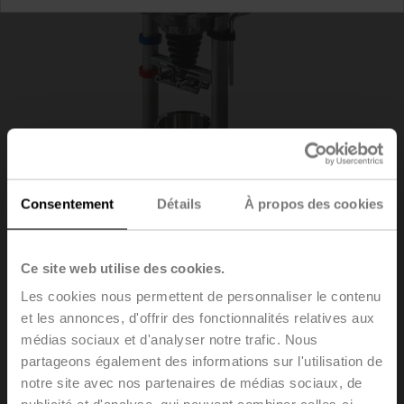
Consentement
Détails
À propos des cookies
Ce site web utilise des cookies.
SVL24A-MP-RE
Les cookies nous permettent de personnaliser le contenu
et les annonces, d'offrir des fonctionnalités relatives aux
médias sociaux et d'analyser notre trafic. Nous
Servomoteur pour vanne à siège (RetroFIT+), 1500 N,
partageons également des informations sur l'utilisation de
AC/DC 24 V, MP-Bus, 2...10 V, 150 s (90...150 s),
notre site avec nos partenaires de médias sociaux, de
Course 50 mm, IP54, Borniers