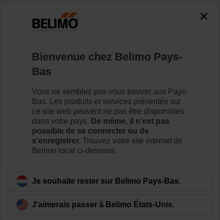
0
0
Accueil
RetroFIT+
Servomoteurs de vanne à siège
Bienvenue chez Belimo Pays-
SVL24A-MP-RE
Bas
Vous ne semblez pas vous trouver aux Pays-
Bas. Les produits et services présentés sur
Pour en savoir plus
ce site web peuvent ne pas être disponibles
dans votre pays.
De même, il n'est pas
possible de se connecter ou de
s'enregistrer.
Trouvez votre site internet de
Belimo local ci-dessous.
Retour a la catégorie de produits
Je souhaite rester sur Belimo Pays-Bas.
J'aimerais passer à Belimo États-Unis.