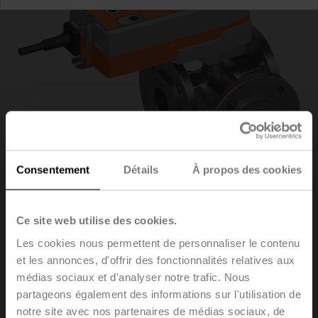
Consentement
Détails
À propos des cookies
Ce site web utilise des cookies.
R7040R-B3/SRFA
Les cookies nous permettent de personnaliser le contenu
et les annonces, d'offrir des fonctionnalités relatives aux
médias sociaux et d'analyser notre trafic. Nous
Vanne à boisseau sphérique change-over, 3 voies,
DN 40, Brides, PN 6, ps 600 kPa, Kvs 31 m³/h,
partageons également des informations sur l'utilisation de
Température du fluide -10...100°C [14...212°F]
notre site avec nos partenaires de médias sociaux, de