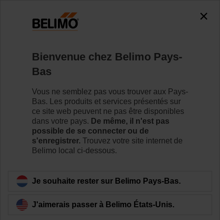
0
0
Accueil
Vannes de régulation
Vannes à boisseau sphér
Bienvenue chez Belimo Pays-
R7040R-B3/SRFA
Bas
Vous ne semblez pas vous trouver aux Pays-
Bas. Les produits et services présentés sur
Pour en savoir plus
ce site web peuvent ne pas être disponibles
dans votre pays.
De même, il n'est pas
possible de se connecter ou de
s'enregistrer.
Trouvez votre site internet de
Belimo local ci-dessous.
Retour a la catégorie de produits
Je souhaite rester sur Belimo Pays-Bas.
J'aimerais passer à Belimo États-Unis.