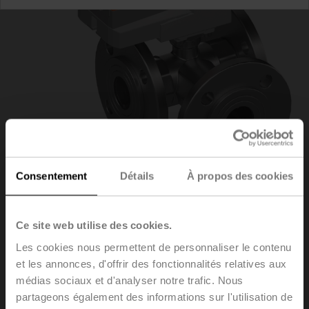
Consentement
Détails
À propos des cookies
R7040R16-
Ce site web utilise des cookies.
Les cookies nous permettent de personnaliser le contenu
B3+NR230A
et les annonces, d'offrir des fonctionnalités relatives aux
médias sociaux et d'analyser notre trafic. Nous
partageons également des informations sur l'utilisation de
Vanne de régulation à boisseau sphérique, 3 voies,