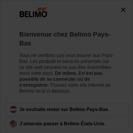
0
0
Accueil
Vannes de régulation
Vannes de régulation à b
Bienvenue chez Belimo Pays-
R7040R16-B3+NR230A
Bas
Vous ne semblez pas vous trouver aux Pays-
Bas. Les produits et services présentés sur
Pour en savoir plus
ce site web peuvent ne pas être disponibles
dans votre pays.
De même, il n'est pas
possible de se connecter ou de
s'enregistrer.
Trouvez votre site internet de
Belimo local ci-dessous.
Retour a la catégorie de produits
Je souhaite rester sur Belimo Pays-Bas.
J'aimerais passer à Belimo États-Unis.