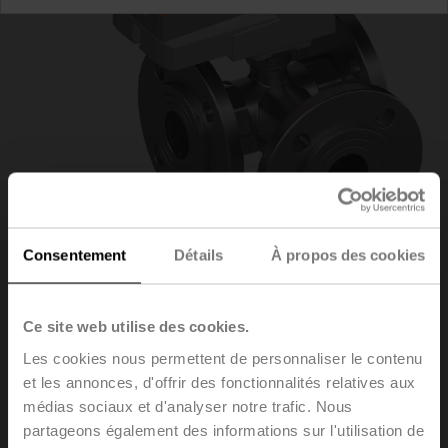
Consentement
Détails
À propos des cookies
R7040R16-
Ce site web utilise des cookies.
Les cookies nous permettent de personnaliser le contenu
B3/NR230A
et les annonces, d'offrir des fonctionnalités relatives aux
médias sociaux et d'analyser notre trafic. Nous
partageons également des informations sur l'utilisation de
Vanne de régulation à boisseau sphérique, 3 voies,