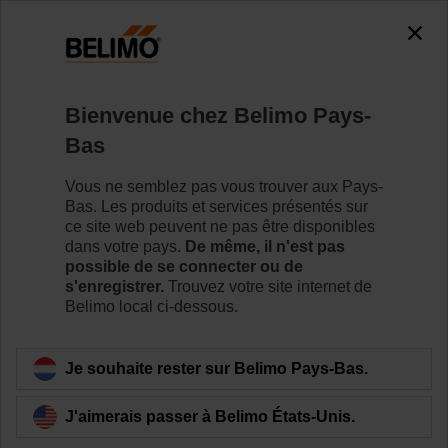
0
0
Accueil
Vannes de régulation
Vannes de régulation à b
Bienvenue chez Belimo Pays-
R7040R16-B3/NR230A
Bas
Vous ne semblez pas vous trouver aux Pays-
Bas. Les produits et services présentés sur
Pour en savoir plus
ce site web peuvent ne pas être disponibles
dans votre pays.
De même, il n'est pas
possible de se connecter ou de
s'enregistrer.
Trouvez votre site internet de
Belimo local ci-dessous.
Retour a la catégorie de produits
Je souhaite rester sur Belimo Pays-Bas.
J'aimerais passer à Belimo États-Unis.