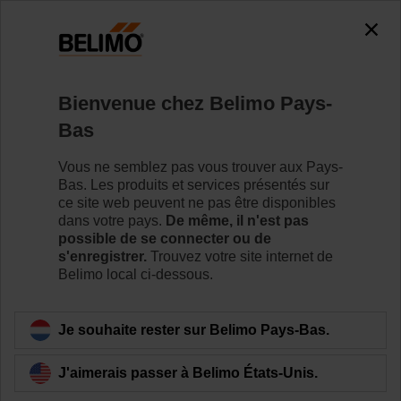
0
0
Accueil
Vannes de régulation
Vannes de régulation à b
Bienvenue chez Belimo Pays-
R7040R16-B3/NRFA
Bas
Vous ne semblez pas vous trouver aux Pays-
Bas. Les produits et services présentés sur
Pour en savoir plus
ce site web peuvent ne pas être disponibles
dans votre pays.
De même, il n'est pas
possible de se connecter ou de
s'enregistrer.
Trouvez votre site internet de
Belimo local ci-dessous.
Retour a la catégorie de produits
Je souhaite rester sur Belimo Pays-Bas.
J'aimerais passer à Belimo États-Unis.