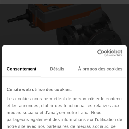
Consentement
Détails
À propos des cookies
Ce site web utilise des cookies.
R7040R16-B3/NRFA
Les cookies nous permettent de personnaliser le contenu
et les annonces, d'offrir des fonctionnalités relatives aux
médias sociaux et d'analyser notre trafic. Nous
Vanne de régulation à boisseau sphérique, 3 voies,
DN 40, Brides, PN 6, ps 600 kPa, Kvs 16 m³/h,
partageons également des informations sur l'utilisation de
Température du fluide -10...100°C [14...212°F]
notre site avec nos partenaires de médias sociaux, de