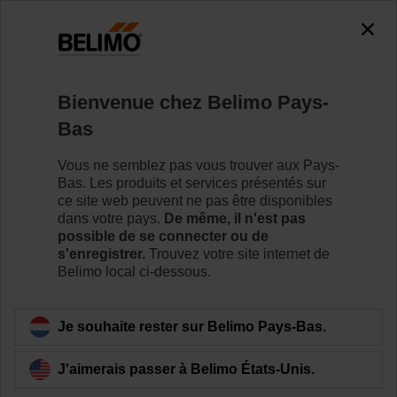
0
0
Accueil
Vannes de régulation
Vannes de régulation à b
Bienvenue chez Belimo Pays-
R7040R16-B3/SR24A-MOD
Bas
Vous ne semblez pas vous trouver aux Pays-
Bas. Les produits et services présentés sur
Pour en savoir plus
ce site web peuvent ne pas être disponibles
dans votre pays.
De même, il n'est pas
possible de se connecter ou de
s'enregistrer.
Trouvez votre site internet de
Belimo local ci-dessous.
Retour a la catégorie de produits
Je souhaite rester sur Belimo Pays-Bas.
J'aimerais passer à Belimo États-Unis.