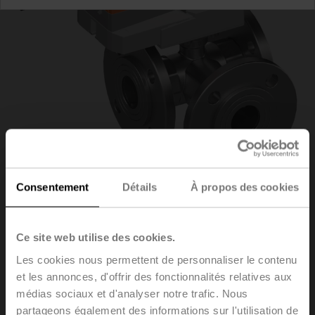
Consentement
Détails
À propos des cookies
R7040R16-
Ce site web utilise des cookies.
Les cookies nous permettent de personnaliser le contenu
B3/SR24A-MOD
et les annonces, d'offrir des fonctionnalités relatives aux
médias sociaux et d'analyser notre trafic. Nous
partageons également des informations sur l'utilisation de
Vanne de régulation à boisseau sphérique, 3 voies,