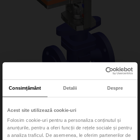
Consimțământ
Detalii
Despre
H6032X10-
Acest site utilizează cookie-uri
S2/SV230A-TPC
Folosim cookie-uri pentru a personaliza conținutul și
anunțurile, pentru a oferi funcții de rețele sociale și pentru
a analiza traficul. De asemenea, le oferim partenerilor de
Globe valve, 2-way, DN 32, Flange, PN 25, ps