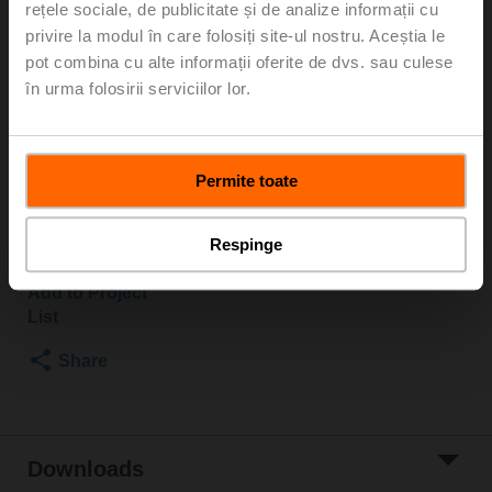
rețele sociale, de publicitate și de analize informații cu
2500 kPa, Kvs 10 m³/h, Fluid temperature 5...150°C
privire la modul în care folosiți site-ul nostru. Aceștia le
[41...302°F]
pot combina cu alte informații oferite de dvs. sau culese
Globe valve actuator, 1500 N, AC 100...240 V,
în urma folosirii serviciilor lor.
Open/close, 3-point, 150 s, Stroke 20 mm, IP54,
Terminals with cable
Actuator supplied separately
Permite toate
Please contact your local Sales Representative for
ordering.
Respinge
Add to Cart
Add to Project
List
Share
Downloads