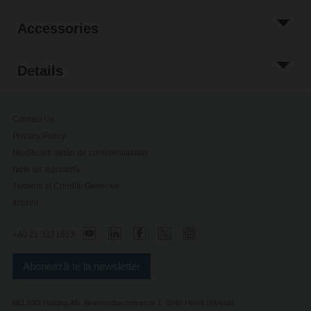
Accessories
Details
Contact Us
Privacy Policy
Modificare setări de confidențialitate
Note de siguranță
Termeni și Condiții Generale
Imprint
+40 21 3171613
Abonează-te la newsletter
BELIMO Holding AG, Brunnenbachstrasse 1, 8340 Hinwil (Elveția)