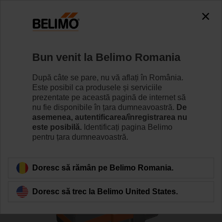
0
0
Home
Vane
Vane cu ventil
Bun venit la Belimo Romania
H6032X10-S2/SV230A-TPC
După câte se pare, nu vă aflați în România.
Este posibil ca produsele și serviciile
prezentate pe această pagină de internet să
nu fie disponibile în țara dumneavoastră.
De
Learn more
asemenea, autentificarea/înregistrarea nu
este posibilă.
Identificați pagina Belimo
pentru țara dumneavoastră.
Back to product category
Doresc să rămân pe Belimo Romania.
Doresc să trec la Belimo United States.