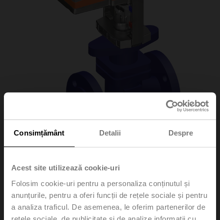
Consimțământ
Detalii
Despre
H6020X4-S2+LV24A-
Acest site utilizează cookie-uri
Folosim cookie-uri pentru a personaliza conținutul și
SZ-TPC
anunțurile, pentru a oferi funcții de rețele sociale și pentru
a analiza traficul. De asemenea, le oferim partenerilor de
Globe valve, 2-way, DN 20, Flange, PN 25, ps
rețele sociale, de publicitate și de analize informații cu