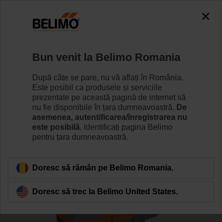
0
0
Home
Vane
Vane cu ventil
Bun venit la Belimo Romania
H6020X4-S2+LV24A-SZ-TPC
După câte se pare, nu vă aflați în România.
Este posibil ca produsele și serviciile
prezentate pe această pagină de internet să
nu fie disponibile în țara dumneavoastră.
De
Learn more
asemenea, autentificarea/înregistrarea nu
este posibilă.
Identificați pagina Belimo
pentru țara dumneavoastră.
Back to product category
Doresc să rămân pe Belimo Romania.
Doresc să trec la Belimo United States.