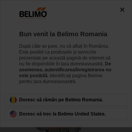
0
0
Home
Vane
Vane cu ventil
Bun venit la Belimo Romania
H6100S/AVK230A-3
După câte se pare, nu vă aflați în România.
Este posibil ca produsele și serviciile
prezentate pe această pagină de internet să
nu fie disponibile în țara dumneavoastră.
De
Learn more
asemenea, autentificarea/înregistrarea nu
este posibilă.
Identificați pagina Belimo
pentru țara dumneavoastră.
Back to product category
Doresc să rămân pe Belimo Romania.
Doresc să trec la Belimo United States.