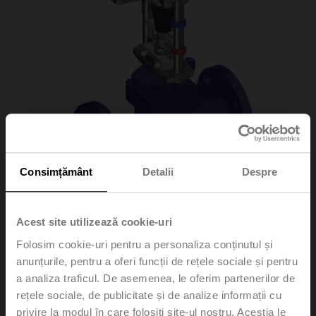
Consimțământ
Detalii
Despre
Acest site utilizează cookie-uri
H6100S/AVK230A-3
Folosim cookie-uri pentru a personaliza conținutul și
anunțurile, pentru a oferi funcții de rețele sociale și pentru
Globe valve, 2-way, DN 100, Flange, PN 16, ps
a analiza traficul. De asemenea, le oferim partenerilor de
1600 kPa, Kvs 145 m³/h, Fluid temperature 5...150°C
rețele sociale, de publicitate și de analize informații cu
[41...302°F]
privire la modul în care folosiți site-ul nostru. Aceștia le