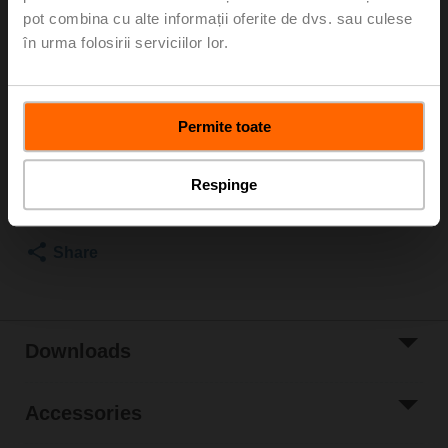
Globe valve actuator fail-safe NC/NO, 2000 N,
pot combina cu alte informații oferite de dvs. sau culese
AC 100...240 V, 3-point, 150 s, Stroke 32 mm, IP54
în urma folosirii serviciilor lor.
Actuator supplied separately
Please contact your local Sales Representative for
ordering.
Permite toate
Add to Cart
Respinge
Add to Project
List
Share
Downloads
Accessories