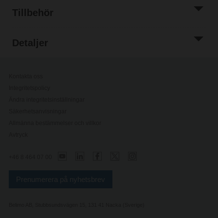
Tillbehör
Detaljer
Kontakta oss
Integritetspolicy
Ändra integritetsinställningar
Säkerhetsanvisningar
Allmänna bestämmelser och villkor
Avtryck
+46 8 464 07 00
Prenumerera på nyhetsbrev
Belimo AB, Stubbsundsvägen 15, 131 41 Nacka (Sverige)