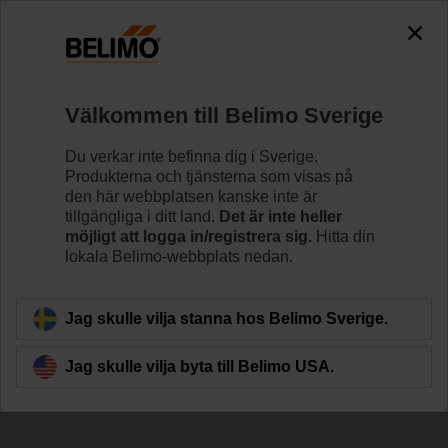
The exception is : javax.servlet.jsp.JspException: Problem
accessing the absolute URL
"https://www.belimo.com/se/sv_SE/~mgnlArea=outdated~".
java.io.IOException: Server returned HTTP response code: 500
for URL:
Välkommen till Belimo Sverige
https://www.belimo.com/se/sv_SE/~mgnlArea=outdated~
Du verkar inte befinna dig i Sverige.
Hem
Reglerventiler
Kulventiler
Produkterna och tjänsterna som visas på
den här webbplatsen kanske inte är
R7040R-B3
tillgängliga i ditt land.
Det är inte heller
möjligt att logga in/registrera sig.
Hitta din
lokala Belimo-webbplats nedan.
Läs mer
Jag skulle vilja stanna hos Belimo Sverige.
Jag skulle vilja byta till Belimo USA.
Tillbaka till produktkategori