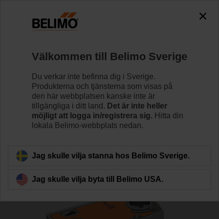
0
0
Hem
Reglerventiler
Kulventiler
Välkommen till Belimo Sverige
R7050R-B3/NRF24A
Du verkar inte befinna dig i Sverige.
Produkterna och tjänsterna som visas på
den här webbplatsen kanske inte är
tillgängliga i ditt land.
Det är inte heller
Läs mer
möjligt att logga in/registrera sig.
Hitta din
lokala Belimo-webbplats nedan.
Tillbaka till produktkategori
Jag skulle vilja stanna hos Belimo Sverige.
Jag skulle vilja byta till Belimo USA.