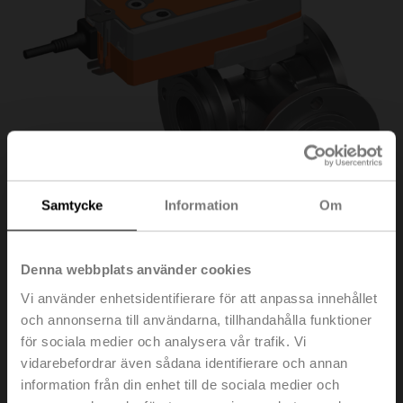
Samtycke
Information
Om
Denna webbplats använder cookies
R7050R-B3/NRF24A
Vi använder enhetsidentifierare för att anpassa innehållet
och annonserna till användarna, tillhandahålla funktioner
för sociala medier och analysera vår trafik. Vi
Omkopplingskulventil, 3-ports, DN 50, Fläns, PN 6, ps
vidarebefordrar även sådana identifierare och annan
600 kPa, Kvs 49 m³/h, Temperatur på
information från din enhet till de sociala medier och
medium -10...100°C [14...212°F]