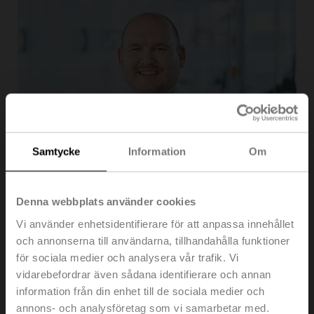
Samtycke
Information
Om
Av Helge Kort
Potentiella kandidater står alltid inför ett antal
Denna webbplats använder cookies
utmaningar när de förbereder sig för en
Vi använder enhetsidentifierare för att anpassa innehållet
anställningsintervju. Vilka frågor kommer jag att få? Ska
och annonserna till användarna, tillhandahålla funktioner
jag informera mig om företaget i förväg? Vad ska jag ha
för sociala medier och analysera vår trafik. Vi
på mig?
vidarebefordrar även sådana identifierare och annan
Om du skulle ställa dessa frågor till 10 olika företag
information från din enhet till de sociala medier och
skulle du med stor sannolikhet få 10 olika svar. Eftersom
annons- och analysföretag som vi samarbetar med.