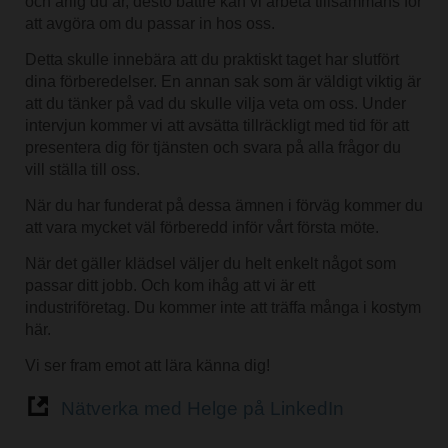
och ärlig du är, desto bättre kan vi arbeta tillsammans för
att avgöra om du passar in hos oss.
Detta skulle innebära att du praktiskt taget har slutfört
dina förberedelser. En annan sak som är väldigt viktig är
att du tänker på vad du skulle vilja veta om oss. Under
intervjun kommer vi att avsätta tillräckligt med tid för att
presentera dig för tjänsten och svara på alla frågor du
vill ställa till oss.
När du har funderat på dessa ämnen i förväg kommer du
att vara mycket väl förberedd inför vårt första möte.
När det gäller klädsel väljer du helt enkelt något som
passar ditt jobb. Och kom ihåg att vi är ett
industriföretag. Du kommer inte att träffa många i kostym
här.
Vi ser fram emot att lära känna dig!
Nätverka med Helge på LinkedIn