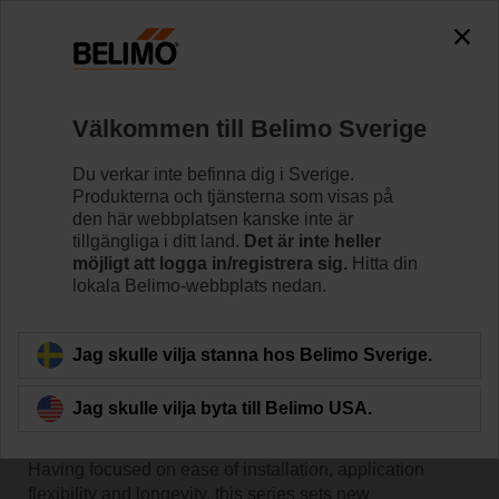
Välkommen till Belimo Sverige
Hem
Nyheter
Du verkar inte befinna dig i Sverige.
The New Generation of Butterfly
Produkterna och tjänsterna som visas på
den här webbplatsen kanske inte är
Valves and Actuators from
tillgängliga i ditt land.
Det är inte heller
möjligt att logga in/registrera sig.
Hitta din
Belimo
lokala Belimo-webbplats nedan.
Jag skulle vilja stanna hos Belimo Sverige.
Powerful Movements
The newly designed butterfly valves and the new PR
Jag skulle vilja byta till Belimo USA.
actuators are the most intelligent, energy efficient and
reliable high flow solution in the HVAC market.
Having focused on ease of installation, application
flexibility and longevity, this series sets new