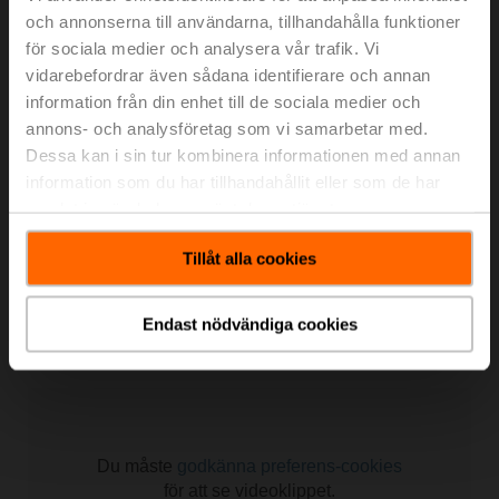
och annonserna till användarna, tillhandahålla funktioner
för sociala medier och analysera vår trafik. Vi
Du måste
godkänna preferens-cookies
vidarebefordrar även sådana identifierare och annan
för att se videoklippet.
information från din enhet till de sociala medier och
annons- och analysföretag som vi samarbetar med.
Dessa kan i sin tur kombinera informationen med annan
information som du har tillhandahållit eller som de har
samlat in när du har använt deras tjänster.
Tillåt alla cookies
Watch on Youtube
More power using less energy
Endast nödvändiga cookies
Butterfly valve assembly with PR actuator
Du måste
godkänna preferens-cookies
för att se videoklippet.