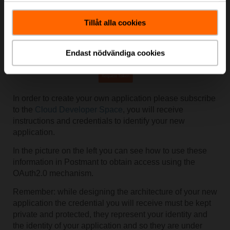
Tillåt alla cookies
Endast nödvändiga cookies
In order to create your own application please subscribe
to the
Cloud Developer Space
, you will receive
instructions and credentials to identify your new
application.
In the picture on the left you can see how to use these
information in Postmant to obtain access using the
OAuth2.0 mechanism.
Remember: while designing the architecture of your new
application the credential you will receive must be kept
private and protected, they represent your identity and
the identity of your application and so they are under