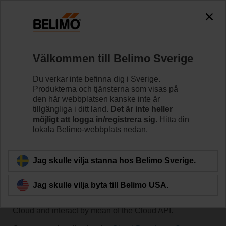
Välkommen till Belimo Sverige
Du verkar inte befinna dig i Sverige.
Produkterna och tjänsterna som visas på
Hem
IoT för byggnader
Belimo Digital Ecosystem Dev
den här webbplatsen kanske inte är
tillgängliga i ditt land.
Det är inte heller
möjligt att logga in/registrera sig.
Hitta din
Hands on programming
lokala Belimo-webbplats nedan.
Jag skulle vilja stanna hos Belimo Sverige.
Quick start
Jag skulle vilja byta till Belimo USA.
In few simple steps you can connect to the Belimo
Cloud and interact by mean of the Cloud API.