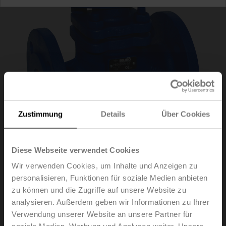
Zustimmung
Details
Über Cookies
Diese Webseite verwendet Cookies
H6015X2P5-S2
Wir verwenden Cookies, um Inhalte und Anzeigen zu
personalisieren, Funktionen für soziale Medien anbieten
zu können und die Zugriffe auf unsere Website zu
Hubventil, 2-Weg, DN 15, Flansch, PN 25, ps 2500 kPa,
analysieren. Außerdem geben wir Informationen zu Ihrer
Kvs 2.5 m³/h, Mediumstemperatur 5...150°C [41...302°F]
Verwendung unserer Website an unsere Partner für