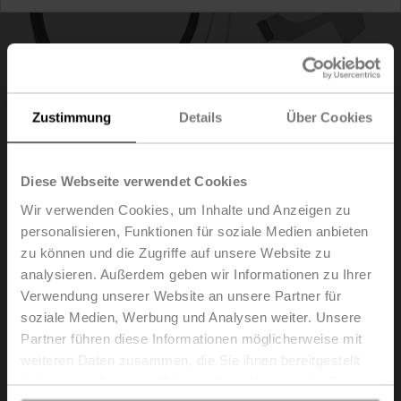
Zustimmung
Details
Über Cookies
Diese Webseite verwendet Cookies
Wir verwenden Cookies, um Inhalte und Anzeigen zu
personalisieren, Funktionen für soziale Medien anbieten
zu können und die Zugriffe auf unsere Website zu
ZH24-1-A
analysieren. Außerdem geben wir Informationen zu Ihrer
Verwendung unserer Website an unsere Partner für
Spindelheizung für LV..-, NV..-, SV..-Antrieb
soziale Medien, Werbung und Analysen weiter. Unsere
Partner führen diese Informationen möglicherweise mit
Listenpreis
147,00 €
weiteren Daten zusammen, die Sie ihnen bereitgestellt
In den
haben oder die sie im Rahmen Ihrer Nutzung der Dienste
Warenkorb