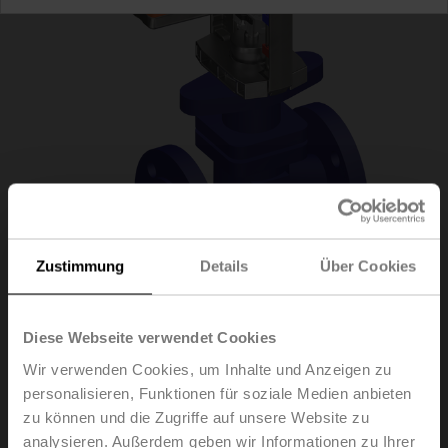
Zustimmung
Details
Über Cookies
H6015XP4-
Diese Webseite verwendet Cookies
Wir verwenden Cookies, um Inhalte und Anzeigen zu
S2/SV24A-MOD
personalisieren, Funktionen für soziale Medien anbieten
zu können und die Zugriffe auf unsere Website zu
analysieren. Außerdem geben wir Informationen zu Ihrer
Hubventil, 2-Weg, DN 15, Flansch, PN 25, ps 2500 kPa,