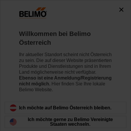
0
0
Home
Regelventile
Hubventile
Willkommen bei Belimo
H6015XP4-S2/SV24A-MOD
Österreich
Ihr aktueller Standort scheint nicht Österreich
zu sein. Die auf dieser Website präsentierten
Mehr erfahren
Produkte und Dienstleistungen sind in Ihrem
Land möglicherweise nicht verfügbar.
Ebenso ist eine Anmeldung/Registrierung
nicht möglich.
Hier finden Sie Ihre lokale
Belimo Website.
Zurück zur Produktkategorie
Ich möchte auf Belimo Österreich bleiben.
Ich möchte gerne zu Belimo Vereinigte
Staaten wechseln.