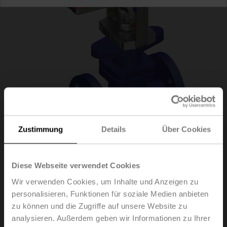
Zustimmung
Details
Über Cookies
H6020X6P3-
Diese Webseite verwendet Cookies
Wir verwenden Cookies, um Inhalte und Anzeigen zu
S2/NV24A-TPC
personalisieren, Funktionen für soziale Medien anbieten
zu können und die Zugriffe auf unsere Website zu
analysieren. Außerdem geben wir Informationen zu Ihrer
Hubventil, 2-Weg, DN 20, Flansch, PN 25, ps 2500 kPa,