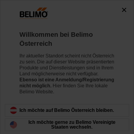
0
0
Home
Regelventile
Hubventile
Willkommen bei Belimo
H6020X6P3-S2/NV24A-TPC
Österreich
Ihr aktueller Standort scheint nicht Österreich
zu sein. Die auf dieser Website präsentierten
Mehr erfahren
Produkte und Dienstleistungen sind in Ihrem
Land möglicherweise nicht verfügbar.
Ebenso ist eine Anmeldung/Registrierung
nicht möglich.
Hier finden Sie Ihre lokale
Belimo Website.
Zurück zur Produktkategorie
Ich möchte auf Belimo Österreich bleiben.
Ich möchte gerne zu Belimo Vereinigte
Staaten wechseln.