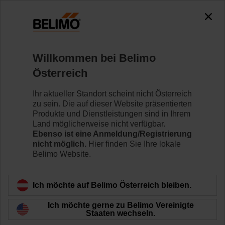
0
0
Home
Regelventile
Hubventile
Willkommen bei Belimo
H6025X10-S2/SV230A-TPC
Österreich
Ihr aktueller Standort scheint nicht Österreich
zu sein. Die auf dieser Website präsentierten
Mehr erfahren
Produkte und Dienstleistungen sind in Ihrem
Land möglicherweise nicht verfügbar.
Ebenso ist eine Anmeldung/Registrierung
nicht möglich.
Hier finden Sie Ihre lokale
Belimo Website.
Zurück zur Produktkategorie
Ich möchte auf Belimo Österreich bleiben.
Ich möchte gerne zu Belimo Vereinigte
Staaten wechseln.