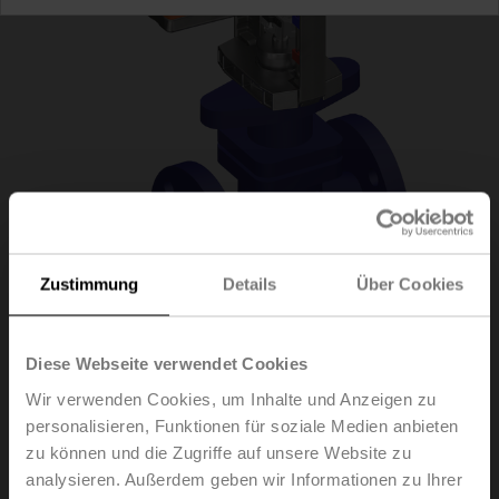
Zustimmung
Details
Über Cookies
H6025X10-
Diese Webseite verwendet Cookies
Wir verwenden Cookies, um Inhalte und Anzeigen zu
S2/SV230A-TPC
personalisieren, Funktionen für soziale Medien anbieten
zu können und die Zugriffe auf unsere Website zu
analysieren. Außerdem geben wir Informationen zu Ihrer
Hubventil, 2-Weg, DN 25, Flansch, PN 25, ps 2500 kPa,