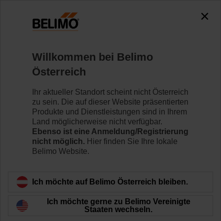
0
0
Home
Regelventile
Kugelhähne
Willkommen bei Belimo
R7032R-B3+SR24P
Österreich
Ihr aktueller Standort scheint nicht Österreich
zu sein. Die auf dieser Website präsentierten
Mehr erfahren
Produkte und Dienstleistungen sind in Ihrem
Land möglicherweise nicht verfügbar.
Ebenso ist eine Anmeldung/Registrierung
nicht möglich.
Hier finden Sie Ihre lokale
Belimo Website.
Zurück zur Produktkategorie
Ich möchte auf Belimo Österreich bleiben.
Ich möchte gerne zu Belimo Vereinigte
Staaten wechseln.