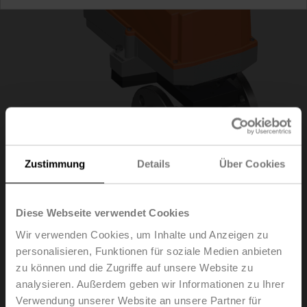
Zustimmung
Details
Über Cookies
Diese Webseite verwendet Cookies
R7032R-B3+SR24P
Wir verwenden Cookies, um Inhalte und Anzeigen zu
personalisieren, Funktionen für soziale Medien anbieten
zu können und die Zugriffe auf unsere Website zu
Umschaltkugelhahn, 3-Weg, DN 32, Flansch, PN 6, ps
600 kPa, Kvs 32 m³/h, Mediumstemperatur -10...100°C
analysieren. Außerdem geben wir Informationen zu Ihrer
[14...212°F]
Verwendung unserer Website an unsere Partner für