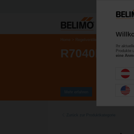
Willk
Home
Regelventile
Kugelhähne
Ihr aktuel
R7040R-B3+
Produkte u
eine Anme
Mehr erfahren
Zurück zur Produktkategorie