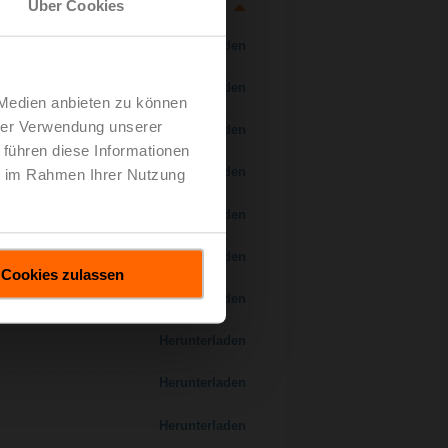
Über Cookies
Herunterladen
Herunterladen
 Medien anbieten zu können
hrer Verwendung unserer
Herunterladen
 führen diese Informationen
Herunterladen
ie im Rahmen Ihrer Nutzung
Herunterladen
Herunterladen
Cookies zulassen
Herunterladen
Herunterladen
Herunterladen
Herunterladen