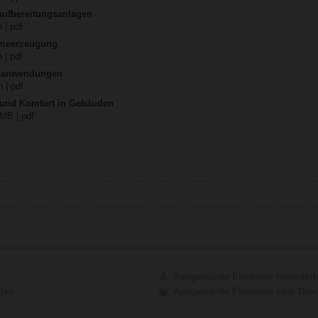
aufbereitungsanlagen
 | pdf
rmeerzeugung
 | pdf
teanwendungen
 | pdf
z und Komfort in Gebäuden
 MB | pdf
Ausgewählte Elemente herunterl
ilen
Ausgewählte Elemente zum Down