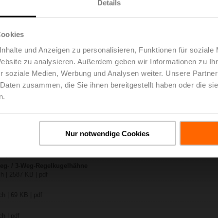
Details
R-B..
ch | 1367 KB | pdf
Cookies
FA
nhalte und Anzeigen zu personalisieren, Funktionen für soziale
h | pdf
Website zu analysieren. Außerdem geben wir Informationen zu I
-B.. / R7..R..-B..
 pdf
r soziale Medien, Werbung und Analysen weiter. Unsere Partner
.. / SRF..A.. / on-off
 Daten zusammen, die Sie ihnen bereitgestellt haben oder die s
n.
 R20.., R30.., R60..R.., R70..R.., DN15...50
B | pdf
y – NRFA
Nur notwendige Cookies
lgemeine Hinweise
h | pdf
Weg- / 3-Weg-Regelkugelhähne
h | 2587 KB | pdf
h | 69 KB | pdf
h | pdf