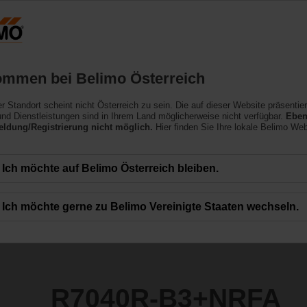
Österreich
DE
EN
HU
SL
SK
SR
Produkte
Support
Über uns
ommen bei Belimo Österreich
ler Standort scheint nicht Österreich zu sein. Die auf dieser Website präsentie
NRFA
nd Dienstleistungen sind in Ihrem Land möglicherweise nicht verfügbar.
Eben
ldung/Registrierung nicht möglich.
Hier finden Sie Ihre lokale Belimo Web
Ich möchte auf Belimo Österreich bleiben.
Ich möchte gerne zu Belimo Vereinigte Staaten wechseln.
R7040R-B3+NRFA