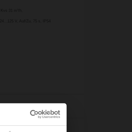
 Kvs 31 m³/h,
24...125 V, Auf/Zu, 75 s, IP54
Details