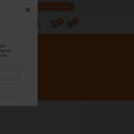
MK
HR
BA
Anmelden/Registrieren
0
0
Kontakt
rten
so ist
site.