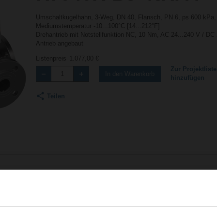
Umschaltkugelhahn, 3-Weg, DN 40, Flansch, PN 6, ps 600 kPa,
Mediumstemperatur -10...100°C [14...212°F]
Drehantrieb mit Notstellfunktion NC, 10 Nm, AC 24...240 V / DC 
Antrieb angebaut
Listenpreis
1.077,00 €
Zur Projektliste
In den Warenkorb
hinzufügen
Teilen
Zubehör