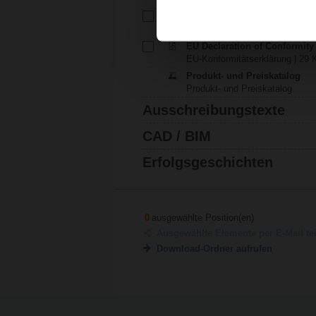
Installationsanleitung – EF..A
Installationsanleitung | pdf
EU Declaration of Conformit
EU-Konformitätserklärung | 29 K
Produkt- und Preiskatalog
Produkt- und Preiskatalog
Ausschreibungstexte
CAD / BIM
Erfolgsgeschichten
0
ausgewählte Position(en)
Ausgewählte Elemente per E-Mail te
Download-Ordner aufrufen