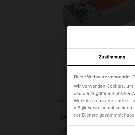
Zustimmung
Diese Webseite verwendet 
Wir verwenden Cookies, um I
Downloads
und die Zugriffe auf unsere 
Website an unsere Partner fü
möglicherweise mit weiteren
der Dienste gesammelt habe
Dokumentation
Technisches Datenblatt – EF
Technisches Datenblatt | Deuts