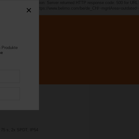
d~". java.io.IOException: Server returned HTTP response code: 500 for URL:
https://www.belimo.com/be/de_CH/~mgnlArea=outdated~
n Produkte
ne
, 75 s, 2x SPDT, IP54