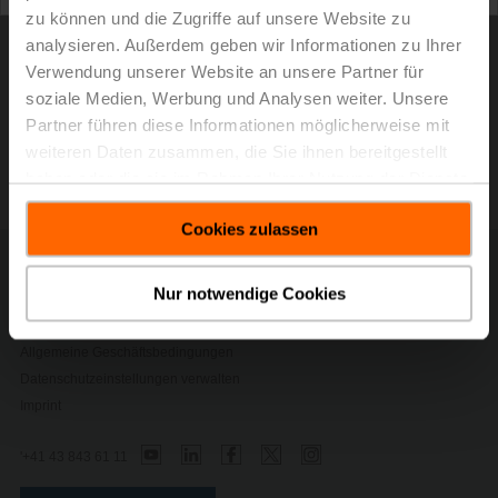
CAD / BIM
zu können und die Zugriffe auf unsere Website zu
analysieren. Außerdem geben wir Informationen zu Ihrer
Verwendung unserer Website an unsere Partner für
Ventilauslegung und -selektion
soziale Medien, Werbung und Analysen weiter. Unsere
Partner führen diese Informationen möglicherweise mit
Firmware
weiteren Daten zusammen, die Sie ihnen bereitgestellt
haben oder die sie im Rahmen Ihrer Nutzung der Dienste
gesammelt haben.
Cookies zulassen
Kontakt
Nur notwendige Cookies
Privacy Policy
Sicherheitshinweise
Allgemeine Geschäftsbedingungen
Datenschutzeinstellungen verwalten
Imprint
'+41 43 843 61 11