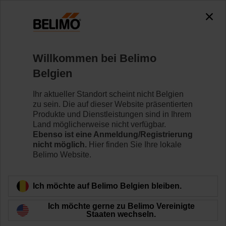
The exception is : javax.servlet.jsp.JspException: Problem
accessing the absolute URL
"https://www.belimo.com/be/de_CH/~mgnlArea=outdated~".
java.io.IOException: Server returned HTTP response code: 500
for URL:
Willkommen bei Belimo
https://www.belimo.com/be/de_CH/~mgnlArea=outdated~
Belgien
Home
Regelventile
Ihr aktueller Standort scheint nicht Belgien
zu sein. Die auf dieser Website präsentierten
Ventilantriebe
Produkte und Dienstleistungen sind in Ihrem
Belimo bietet ein umfassendes Sortiment an
Land möglicherweise nicht verfügbar.
Ventilantrieben – sowohl mit als auch ohne
Ebenso ist eine Anmeldung/Registrierung
Notstellfunktion – mit verschiedenen
nicht möglich.
Hier finden Sie Ihre lokale
Regelmöglichkeiten für die unterschiedlichsten HLK-
Belimo Website.
Anwendungen.
Ich möchte auf Belimo Belgien bleiben.
Mehr erfahren
Ich möchte gerne zu Belimo Vereinigte
Staaten wechseln.