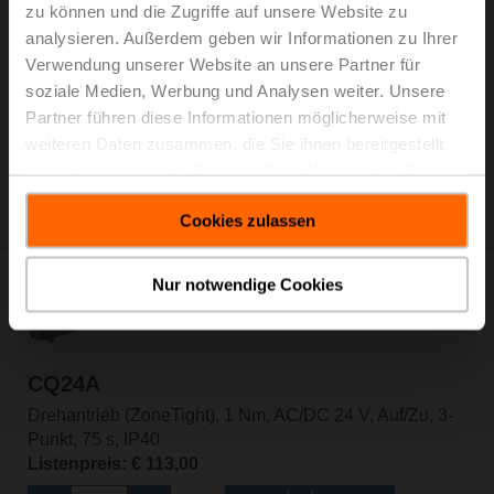
zu können und die Zugriffe auf unsere Website zu
analysieren. Außerdem geben wir Informationen zu Ihrer
CQ230A-T
Verwendung unserer Website an unsere Partner für
Drehantrieb (ZoneTight), 1 Nm, AC 100...240 V, Auf/Zu,
soziale Medien, Werbung und Analysen weiter. Unsere
3-Punkt, 75 s, IP40, Klemmen
Partner führen diese Informationen möglicherweise mit
Listenpreis: € 124,00
weiteren Daten zusammen, die Sie ihnen bereitgestellt
In den
haben oder die sie im Rahmen Ihrer Nutzung der Dienste
Warenkorb
gesammelt haben.
Zur Projektliste hinzufügen
Cookies zulassen
Nur notwendige Cookies
CQ24A
Drehantrieb (ZoneTight), 1 Nm, AC/DC 24 V, Auf/Zu, 3-
Punkt, 75 s, IP40
Listenpreis: € 113,00