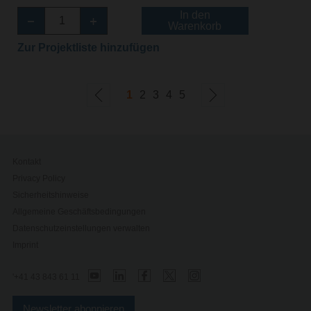
In den
Warenkorb
Zur Projektliste hinzufügen
1
2
3
4
5
Kontakt
Privacy Policy
Sicherheitshinweise
Allgemeine Geschäftsbedingungen
Datenschutzeinstellungen verwalten
Imprint
'+41 43 843 61 11
Newsletter abonnieren