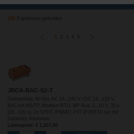
Filtern nach
290
Ergebnisse gefunden
1
2
3
4
5
JRCA-BAC-S2-T
Drehantrieb, 90 Nm, AC 24...240 V / DC 24...125 V,
BACnet MS/TP, Modbus RTU, MP-Bus, 2...10 V, 35 s
(20...120 s), 2x SPDT, IP66/67, F07 (F05/F10 nur mit
Zubehör), Klemmen
Listenpreis: € 1,207,00