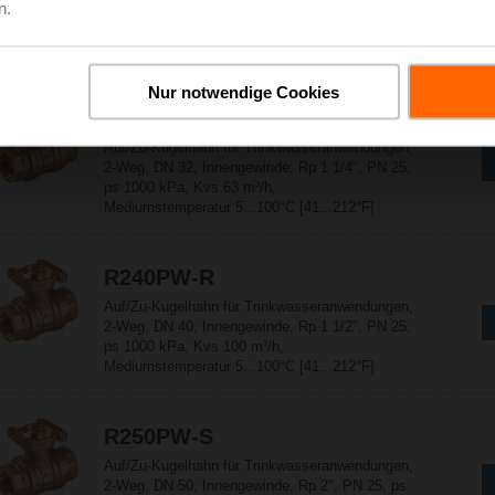
n.
2-Weg, DN 25, Innengewinde, Rp 1", PN 40, ps
1000 kPa, Kvs 40 m³/h,
Mediumstemperatur 5...100°C [41...212°F]
Nur notwendige Cookies
R232PW-Q
Auf/Zu-Kugelhahn für Trinkwasseranwendungen,
2-Weg, DN 32, Innengewinde, Rp 1 1/4", PN 25,
ps 1000 kPa, Kvs 63 m³/h,
Mediumstemperatur 5...100°C [41...212°F]
R240PW-R
Auf/Zu-Kugelhahn für Trinkwasseranwendungen,
2-Weg, DN 40, Innengewinde, Rp 1 1/2", PN 25,
ps 1000 kPa, Kvs 100 m³/h,
Mediumstemperatur 5...100°C [41...212°F]
R250PW-S
Auf/Zu-Kugelhahn für Trinkwasseranwendungen,
2-Weg, DN 50, Innengewinde, Rp 2", PN 25, ps