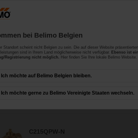
Belgien
NL
Produkte
Support
Über uns
ommen bei Belimo Belgien
ler Standort scheint nicht Belgien zu sein. Die auf dieser Website präsentierte
entile
leistungen sind in Ihrem Land möglicherweise nicht verfügbar.
Ebenso ist ei
/Registrierung nicht möglich.
Hier finden Sie Ihre lokale Belimo Website.
ompaktantrieben – die Ventil- und Antriebslösung von Belimo für Trinkwasser
Ich möchte auf Belimo Belgien bleiben.
Ich möchte gerne zu Belimo Vereinigte Staaten wechseln.
7
Ergebnisse gefunden
C215QPW-N