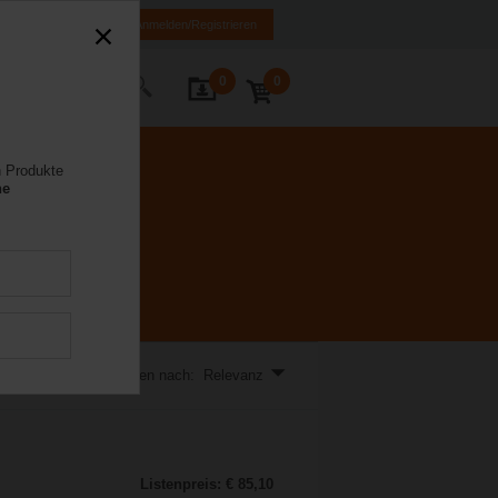
FR
DE
EN
Anmelden/Registrieren
0
0
Kontakt
n Produkte
ne
anwendungen.
Sortieren nach: Relevanz
Listenpreis: € 85,10