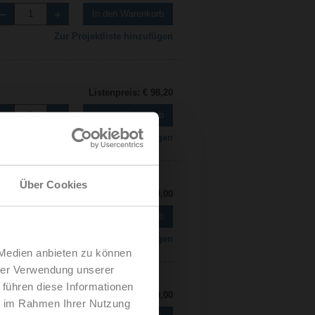
In den Warenkorb
Zur Projektliste hinzufügen
Listenpreis: € 98,20
In den Warenkorb
Zur Projektliste hinzufügen
Über Cookies
Listenpreis: € 110,00
In den Warenkorb
Zur Projektliste hinzufügen
 Medien anbieten zu können
hrer Verwendung unserer
 führen diese Informationen
Listenpreis: € 140,00
ie im Rahmen Ihrer Nutzung