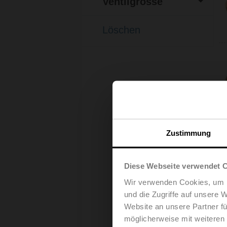
Ven­til­grös­se
mm
inch
(4)
41...170 Kvs
(2)
15 mm
Löschen
(1)
20 mm
(1)
25 mm
(1)
32 mm
(1)
40 mm
(1)
50 mm
Zustimmung
Diese Webseite verwendet 
Wir verwenden Cookies, um I
und die Zugriffe auf unsere 
Website an unsere Partner fü
möglicherweise mit weiteren