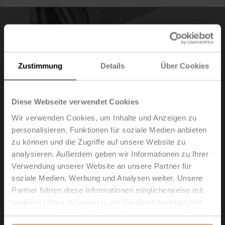
Zustimmung
Details
Über Cookies
Diese Webseite verwendet Cookies
Wir verwenden Cookies, um Inhalte und Anzeigen zu
personalisieren, Funktionen für soziale Medien anbieten
zu können und die Zugriffe auf unsere Website zu
K9-2
analysieren. Außerdem geben wir Informationen zu Ihrer
Verwendung unserer Website an unsere Partner für
Klemmbock, kehrbar, Klemmbereich ø12..26.7 mm
soziale Medien, Werbung und Analysen weiter. Unsere
[1/2...1"]
Partner führen diese Informationen möglicherweise mit
weiteren Daten zusammen, die Sie ihnen bereitgestellt
Listenpreis
€ 56,20
haben oder die sie im Rahmen Ihrer Nutzung der Dienste
In den