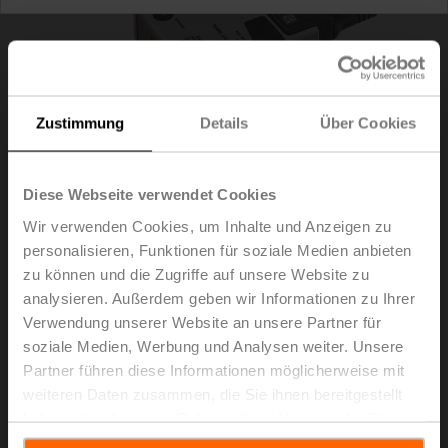
Zustimmung
Details
Über Cookies
Diese Webseite verwendet Cookies
Wir verwenden Cookies, um Inhalte und Anzeigen zu
personalisieren, Funktionen für soziale Medien anbieten
zu können und die Zugriffe auf unsere Website zu
analysieren. Außerdem geben wir Informationen zu Ihrer
Verwendung unserer Website an unsere Partner für
NM24A-VST
soziale Medien, Werbung und Analysen weiter. Unsere
Partner führen diese Informationen möglicherweise mit
Drehantrieb für VRU, 10 Nm, AC/DC 24 V, 120 s, IP54
weiteren Daten zusammen, die Sie ihnen bereitgestellt
haben oder die sie im Rahmen Ihrer Nutzung der Dienste
Nur über Hersteller von VAV-Boxen verfügbar
gesammelt haben.