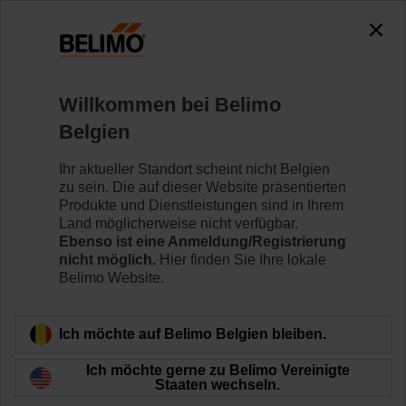
0
0
Home
Klappenantriebe
Variabler Volumenstrom
Willkommen bei Belimo
NM24A-VST
Belgien
Ihr aktueller Standort scheint nicht Belgien
zu sein. Die auf dieser Website präsentierten
Mehr erfahren
Produkte und Dienstleistungen sind in Ihrem
Land möglicherweise nicht verfügbar.
Ebenso ist eine Anmeldung/Registrierung
nicht möglich.
Hier finden Sie Ihre lokale
Belimo Website.
Zurück zur Produktkategorie
Ich möchte auf Belimo Belgien bleiben.
Ich möchte gerne zu Belimo Vereinigte
Staaten wechseln.