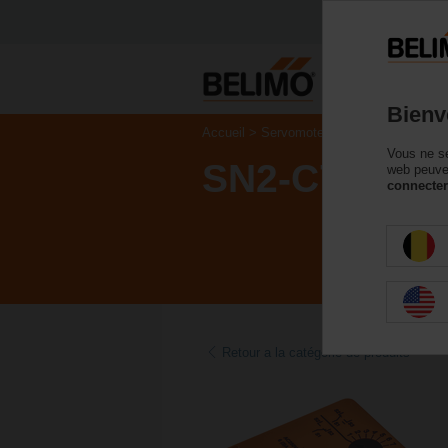
P
Bienv
Accueil
Servomoteurs de registre
Acc
Vous ne se
SN2-C7
web peuven
connecter
Retour a la catégorie de produits