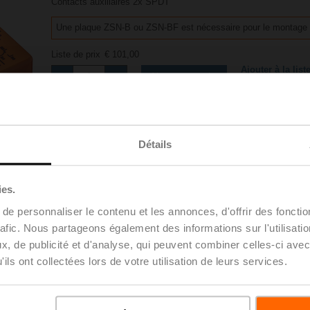
Contacts auxiliaires 2x SPDT
Une plaque ZSN-B ou ZSN-BF est nécessaire pour le montage
Liste de prix
€ 101,00
Ajouter à la list
Ajouter au panier
projets
Partager
Détails
ies.
e personnaliser le contenu et les annonces, d'offrir des fonctio
Accessoires
rafic. Nous partageons également des informations sur l'utilisati
, de publicité et d'analyse, qui peuvent combiner celles-ci avec
ils ont collectées lors de votre utilisation de leurs services.