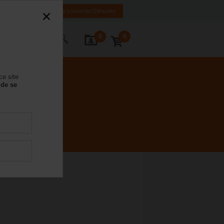
FR
DE
EN
Se connecter/S'inscrire
0
0
ctez-nous
ce site
 de se