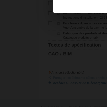
Fiche technique – SN2-C7
Fiche technique | Français | 17
Instructions d’installation – 
Instructions d’installation | 278
Brochure – Aperçu des servo
Vue d'ensemble de la gamme | A
Catalogue des produits et des
Catalogue produits et prix
Textes de spécification
CAO / BIM
0
Article(s) sélectionné(s)
Partager les éléments sélectionnés 
Accéder au dossier de téléchargeme