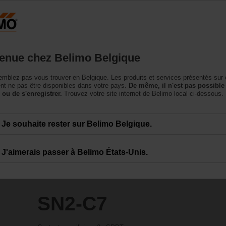
Belgique
NL
roduits
Support
À propos de nous
Conta
enue chez Belimo Belgique
essoires
mblez pas vous trouver en Belgique. Les produits et services présentés sur 
t ne pas être disponibles dans votre pays.
De même, il n'est pas possible
 ou de s'enregistrer.
Trouvez votre site internet de Belimo local ci-dessous.
Je souhaite rester sur Belimo Belgique.
J'aimerais passer à Belimo États-Unis.
SN2-C7