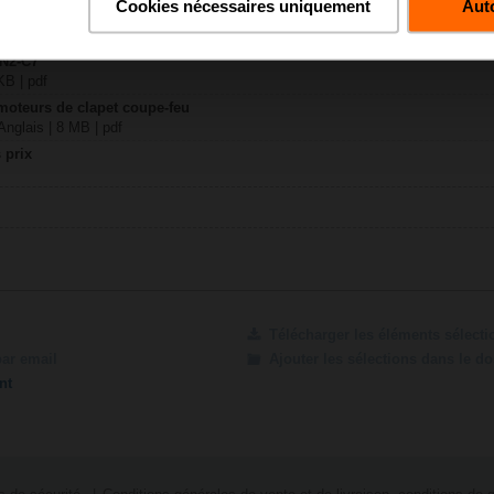
Cookies nécessaires uniquement
Auto
97 KB | pdf
SN2-C7
 KB | pdf
moteurs de clapet coupe-feu
nglais | 8 MB | pdf
 prix
Télécharger les éléments sélect
par email
Ajouter les sélections dans le d
nt