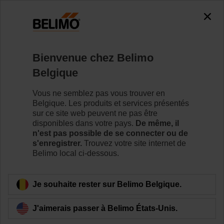
0
0
Accueil
Vannes de régulation
Vannes de régulation à b
Bienvenue chez Belimo
R7040R16-B3+SR230P
Belgique
Vous ne semblez pas vous trouver en
Belgique. Les produits et services présentés
Pour en savoir plus
sur ce site web peuvent ne pas être
disponibles dans votre pays.
De même, il
n'est pas possible de se connecter ou de
s'enregistrer.
Trouvez votre site internet de
Belimo local ci-dessous.
Retour a la catégorie de produits
Je souhaite rester sur Belimo Belgique.
J'aimerais passer à Belimo États-Unis.