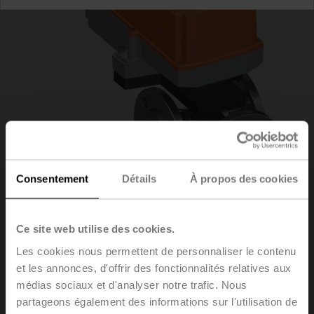
Consentement
Détails
À propos des cookies
R7040R16-
Ce site web utilise des cookies.
Les cookies nous permettent de personnaliser le contenu
B3+SR230P
et les annonces, d'offrir des fonctionnalités relatives aux
médias sociaux et d'analyser notre trafic. Nous
partageons également des informations sur l'utilisation de
Vanne de régulation à boisseau sphérique, 3 voies,