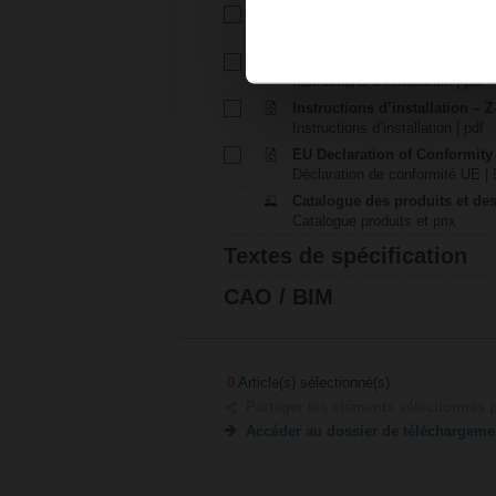
Fiche technique - S1A
Fiche technique | Français | 10
Instructions d’installation – S1
Instructions d’installation | pdf
Instructions d’installation – 
Instructions d’installation | pdf
EU Declaration of Conformity
Déclaration de conformité UE | 
Catalogue des produits et des
Catalogue produits et prix
Textes de spécification
CAO / BIM
0
Article(s) sélectionné(s)
Partager les éléments sélectionnés 
Accéder au dossier de téléchargeme