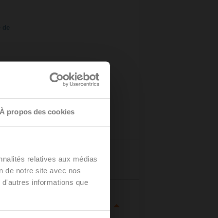
e de
À propos des cookies
nnalités relatives aux médias
Détails
on de notre site avec nos
 d'autres informations que