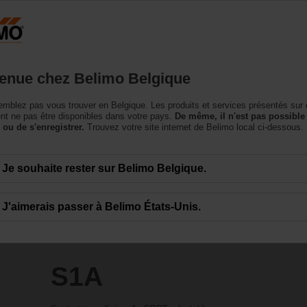
Belgique
NL
roduits
Support
À propos de nous
Conta
enue chez Belimo Belgique
essoires
mblez pas vous trouver en Belgique. Les produits et services présentés sur 
t ne pas être disponibles dans votre pays.
De même, il n'est pas possible
 ou de s'enregistrer.
Trouvez votre site internet de Belimo local ci-dessous.
Je souhaite rester sur Belimo Belgique.
J'aimerais passer à Belimo États-Unis.
S1A