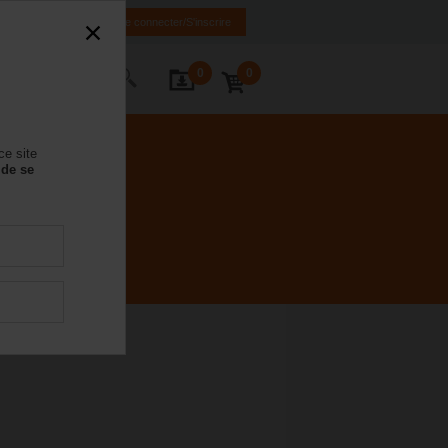
FR
DE
EN
Se connecter/S'inscrire
0
0
ctez-nous
ce site
 de se