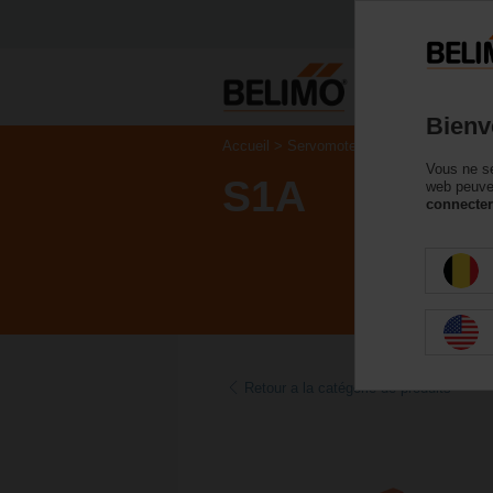
P
Bienv
Accueil
Servomoteurs de registre
Acc
Vous ne se
S1A
web peuven
connecter
Retour a la catégorie de produits