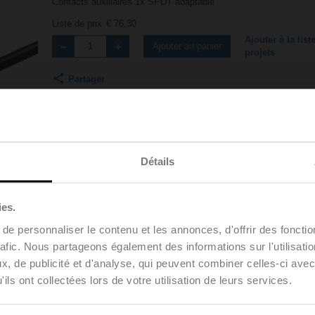
Contacts auxiliaires 1x SPDT adaptable
Liste de prix
€ 76,30
Ajouter à la list
Ajouter au panier
projets
Partager
Détails
ies.
e personnaliser le contenu et les annonces, d'offrir des fonctio
Accessoires
Vidéos produits
rafic. Nous partageons également des informations sur l'utilisati
, de publicité et d'analyse, qui peuvent combiner celles-ci avec
ils ont collectées lors de votre utilisation de leurs services.