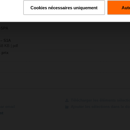
Cookies nécessaires uniquement
Auto
23 KB | pdf
A.. / S2A.. / P..A..
Z-SPA
 – S1A
58 KB | pdf
 prix
Télécharger les éléments sélect
par email
Ajouter les sélections dans le d
nt