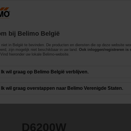
België
Producten
Ondersteuning
Over ons
m bij Belimo België
ch niet in België te bevinden. De producten en diensten die op deze website wo
erd, zijn mogelijk niet beschikbaar in uw land.
Ook inloggen/registreren is 
Vind hieronder uw lokale Belimo-website.
Ik wil graag op Belimo België verblijven.
Ik wil graag overstappen naar Belimo Verenigde Staten.
D6200W