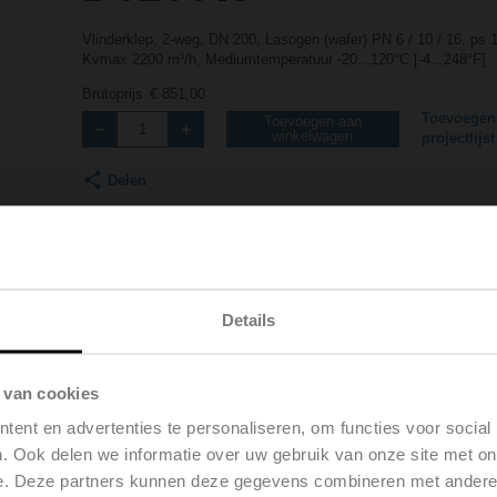
Vlinderklep, 2-weg, DN 200, Lasogen (wafer) PN 6 / 10 / 16, ps
Kvmax 2200 m³/h, Mediumtemperatuur -20...120°C [-4...248°F]
Brutoprijs
€ 851,00
Toevoegen
Toevoegen aan
winkelwagen
projectlijst
Delen
Details
 van cookies
Downloads
Toebehoren
Productvide
ent en advertenties te personaliseren, om functies voor social
. Ook delen we informatie over uw gebruik van onze site met on
e. Deze partners kunnen deze gegevens combineren met andere i