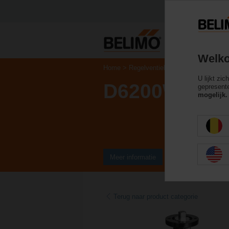
Welko
Home
Regelventielen
Vlinderkleppen
U lijkt zi
D6200W
gepresente
mogelijk.
Meer informatie
Terug naar product categorie