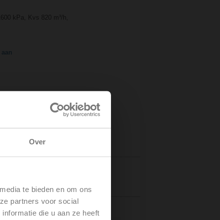
 1600 kPa, Kvs 820 m³/h,
 aan
Over
o's
Details
 media te bieden en om ons
ze partners voor social
nformatie die u aan ze heeft