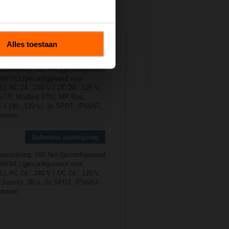
andmatig gebruik
r
D6200W
Alles toestaan
Selecteer aandrijving
aandrijving, 160 Nm (geconfigureerd
W/WL) (geconfigureerd voor
, AC 24...240 V / DC 24...125 V,
/TP, Modbus RTU, MP-Bus,
5 s (30...120 s), 2x SPDT, IP66/67,
lemmen
Selecteer aandrijving
aandrijving, 160 Nm (geconfigureerd
W/WL) (geconfigureerd voor
, AC 24...240 V / DC 24...125 V,
, 3-punts, 35 s, 2x SPDT, IP66/67,
lemmen