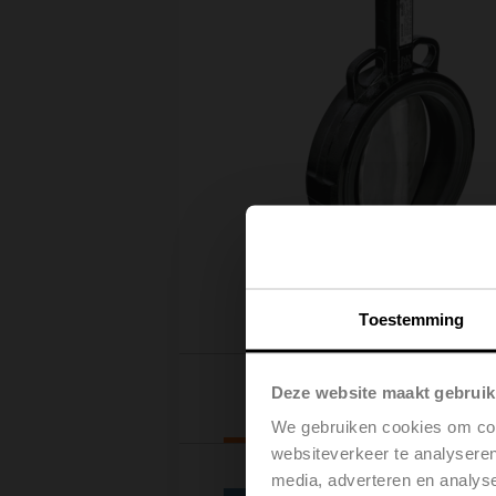
Toestemming
Keuze van de
Deze website maakt gebruik
aandrijving
We gebruiken cookies om cont
websiteverkeer te analyseren
media, adverteren en analys