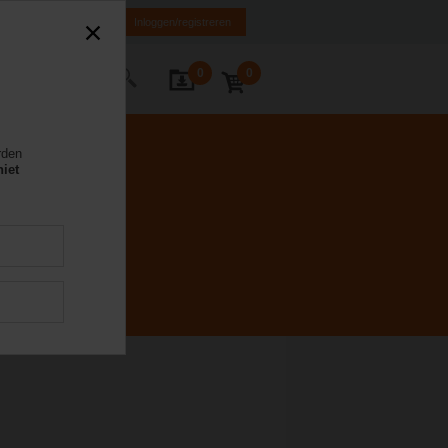
NL
FR
DE
EN
Inloggen/registreren
0
0
Contact
rden
niet