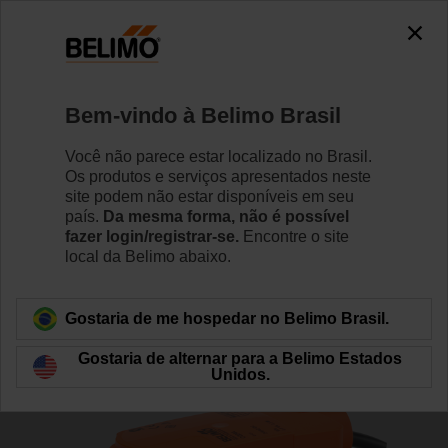
0
0
Início
Válvulas de Controle
Válvulas de zona
Bem-vindo à Belimo Brasil
Z3100QS-J+CQBUP-3
Você não parece estar localizado no Brasil.
Os produtos e serviços apresentados neste
site podem não estar disponíveis em seu
país.
Da mesma forma, não é possível
Saiba Mais
fazer login/registrar-se.
Encontre o site
local da Belimo abaixo.
Voltar para categoria de produto
Gostaria de me hospedar no Belimo Brasil.
Gostaria de alternar para a Belimo Estados
Unidos.