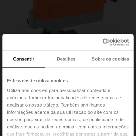
Consentir
Detalhes
Sobre os cookies
Este website utiliza cookies
Utilizamos cookies para personalizar conteúdo e
anúncios, fornecer funcionalidades de redes sociais e
Z3100QS-J+CQBUP-
analisar o nosso tráfego. Também partilhamos
informações acerca da sua utilização do site com os
3
nossos parceiros de redes sociais, de publicidade e de
análise, que as podem combinar com outras informações
que lhes forneceu ou recolhidas por estes a partir da sua
ZoneTight ™ (QCV), Diâmetro nominal 1" [25], 3 vias,