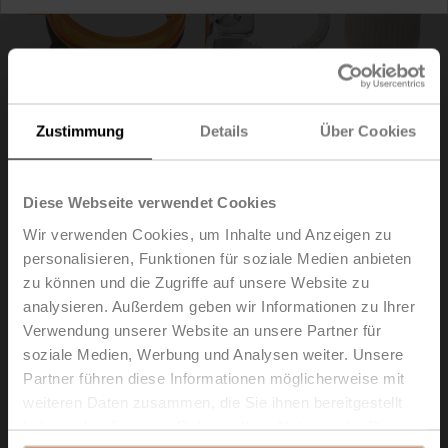
Zustimmung
Details
Über Cookies
Diese Webseite verwendet Cookies
Wir verwenden Cookies, um Inhalte und Anzeigen zu
personalisieren, Funktionen für soziale Medien anbieten
zu können und die Zugriffe auf unsere Website zu
ZFRL8-LMA
analysieren. Außerdem geben wir Informationen zu Ihrer
Verwendung unserer Website an unsere Partner für
Formschlusseinsatz, 8x8 mm, für LM..A, TM..A
soziale Medien, Werbung und Analysen weiter. Unsere
Multipack 20 Stk.
Partner führen diese Informationen möglicherweise mit
weiteren Daten zusammen, die Sie ihnen bereitgestellt
Listenpreis
CHF 250.00
haben oder die sie im Rahmen Ihrer Nutzung der Dienste
In den