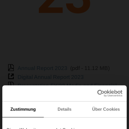
Annual Report 2023
(pdf - 11.12 MB)
Digital Annual Report 2023
Presentation FY’23 Media and Financial
Analyst Conference
(pdf - 7.52 MB)
Semiannual Report 2023
(pdf - 1.2 MB)
Zustimmung
Details
Über Cookies
Digital Semiannual Report 2023