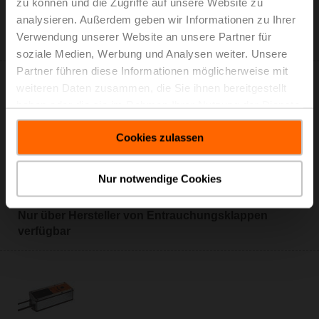
zu können und die Zugriffe auf unsere Website zu
Kabel
analysieren. Außerdem geben wir Informationen zu Ihrer
Nur über Hersteller von Entrauchungsklappen
Verwendung unserer Website an unsere Partner für
verfügbar
soziale Medien, Werbung und Analysen weiter. Unsere
Partner führen diese Informationen möglicherweise mit
weiteren Daten zusammen, die Sie ihnen bereitgestellt
haben oder die sie im Rahmen Ihrer Nutzung der Dienste
gesammelt haben.
Cookies zulassen
BEE24-ST
Entrauchungsklappenantrieb, 25 Nm, AC/DC 24 V,
Nur notwendige Cookies
Auf/Zu, 60 s, 2x SPDT, Formschluss 12x12 mm, IP54,
Kabel mit Anschlussstecker
Nur über Hersteller von Entrauchungsklappen
verfügbar