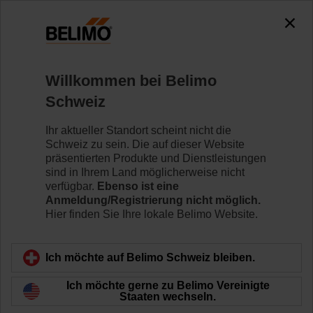
0
0
Home
Klappenantriebe
Willkommen bei Belimo
Entrauchungsklappenantriebe
Schweiz
Leistungsstarke Technologie in Kompaktbauweise,
energieeffizient im Betrieb.
Ihr aktueller Standort scheint nicht die
Entrauchungsklappenantriebe von Belimo ermöglichen
Schweiz zu sein. Die auf dieser Website
zuverlässige Rauchfreihaltung von Flucht- und
präsentierten Produkte und Dienstleistungen
Rettungswegen.
sind in Ihrem Land möglicherweise nicht
verfügbar.
Ebenso ist eine
Anmeldung/Registrierung nicht möglich.
Mehr erfahren
Hier finden Sie Ihre lokale Belimo Website.
Filtern nach
Ich möchte auf Belimo Schweiz bleiben.
Ich möchte gerne zu Belimo Vereinigte
14
Ergebnisse gefunden
Staaten wechseln.