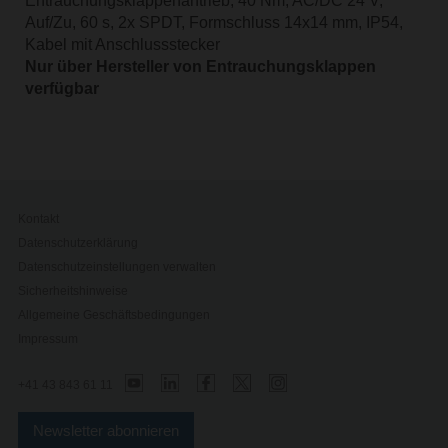
Entrauchungsklappenantrieb, 40 Nm, AC/DC 24 V,
Auf/Zu, 60 s, 2x SPDT, Formschluss 14x14 mm, IP54,
Kabel mit Anschlussstecker
Nur über Hersteller von Entrauchungsklappen
verfügbar
Kontakt
Datenschutzerklärung
Datenschutzeinstellungen verwalten
Sicherheitshinweise
Allgemeine Geschäftsbedingungen
Impressum
+41 43 843 61 11
Newsletter abonnieren