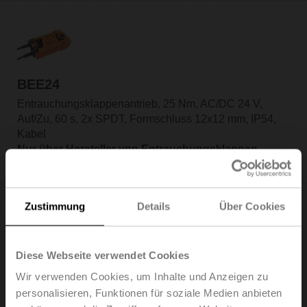
BEE24
Entrauchungsklappenantrieb, 25 Nm, AC/DC 24 V,
Auf/Zu, 60 s, 2x SPDT, Formschluss 12x12 mm, IP54,
Kabel
Nur über Hersteller von Entrauchungsklappen
verfügbar
Zustimmung
Details
Über Cookies
Diese Webseite verwendet Cookies
BEE24-SR
Wir verwenden Cookies, um Inhalte und Anzeigen zu
Entrauchungsklappenantrieb, 25 Nm, AC/DC 24 V,
personalisieren, Funktionen für soziale Medien anbieten
2...10 V, 60 s, 2x SPDT, Formschluss 12x12 mm, IP54,