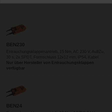
BEN230
Entrauchungsklappenantrieb, 15 Nm, AC 230 V, Auf/Zu,
30 s, 2x SPDT, Formschluss 12x12 mm, IP54, Kabel
Nur über Hersteller von Entrauchungsklappen
verfügbar
BEN24