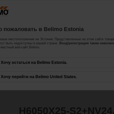
Эстония
одукция
Поддерживать
О нас
Свяжитес
 пожаловать в Belimo Estonia
ваше местоположение не Эстония. Представленные на этом сайте товар
2+NV24A-SZ-TPC
гут быть недоступны в вашей стране.
Вход/регистрация также невозм
местный веб-сайт Belimo.
Хочу остаться на Belimo Estonia.
Хочу перейти на Belimo United States.
H6050X25-S2+NV24