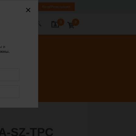
ET
EN
RU
Вход/Регистрация
0
0
ь с нами
ы и
ожны.
A-SZ-TPC