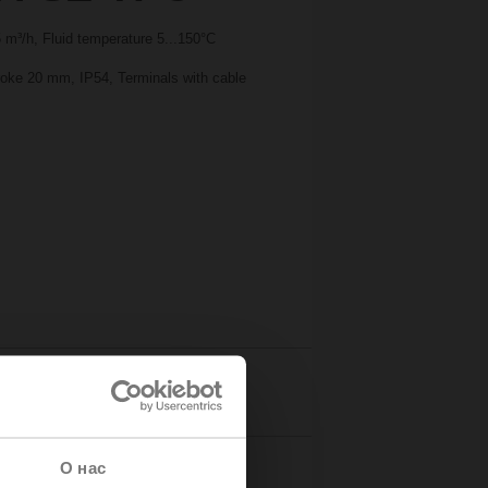
m³/h, Fluid temperature 5...150°C
troke 20 mm, IP54, Terminals with cable
Details
О нас