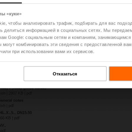
лы «куки»
.-S2
| 1727 KB | pdf
e, чтобы анализировать трафик, подбирать для вас подход
A-SZ-TPC
ть делиться информацией в социальных сетях. Мы передае
| 2170 KB | pdf
рам Google: социальным сетям и компаниям, занимающимся 
.X..-S(P)2
B | pdf
 могут комбинировать эти сведения с предоставленной вам
A.. / NV..A.. / SV..A..
чили при использовании вами их сервисов.
– H6.., H7..
885 KB | pdf
Отказаться
y – NV24A-SZ-TPC
29 KB | pdf
2-way / 3-way globe valves
lish | 2807 KB | pdf
General notes
ish | pdf
H6..X..S.. DN15-50
 66 KB | pdf
NV..
 pdf