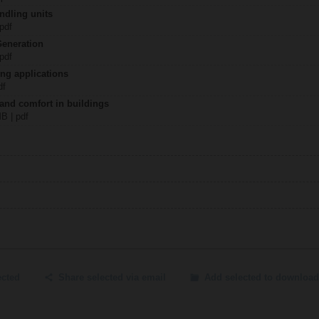
ndling units
 pdf
Generation
 pdf
ing applications
df
 and comfort in buildings
MB | pdf
ected
Share selected via email
Add selected to download