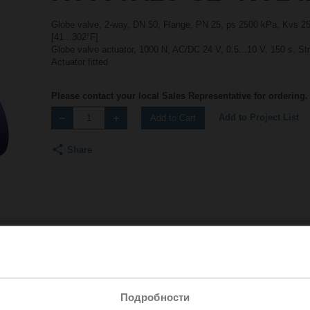
Globe valve, 2-way, DN 50, Flange, PN 25, ps 2500 kPa, Kvs 25 
[41...302°F]
Globe valve actuator, 1000 N, AC/DC 24 V, 0.5...10 V, 150 s, S
Actuator fitted
Please contact your local Sales Representative for ordering.
Add to Project List
Add to Cart
Share
Accessories
Подробности