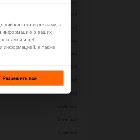
Download
ящий контент и рекламу, а
Download
м информацию о ваших
рекламой и веб-
Download
и информацией, а также
Download
Download
Разрешить все
Download
Download
Download
Download
Download