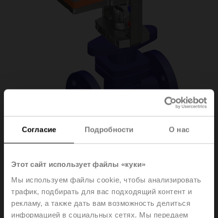
Согласие
Подробности
О нас
H6050X25-S2/NV24A-
Этот сайт использует файлы «куки»
Мы используем файлы cookie, чтобы анализировать
SZ-TPC
трафик, подбирать для вас подходящий контент и
рекламу, а также дать вам возможность делиться
информацией в социальных сетях. Мы передаем
Globe valve, 2-way, DN 50, Flange, PN 25, ps