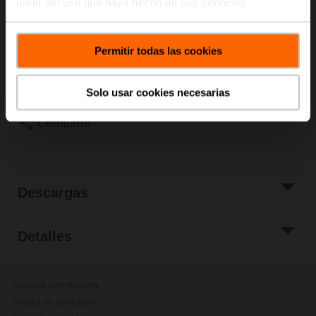
partir del uso que haya hecho de sus servicios.
Precio de lista
20,20 EUR
Permitir todas las cookies
Añadir a Cesta
Añadir a lista de
Solo usar cookies necesarias
proyectos
Compartir
Descargas
Detalles
Contacte con nosotros
Política de privacidad