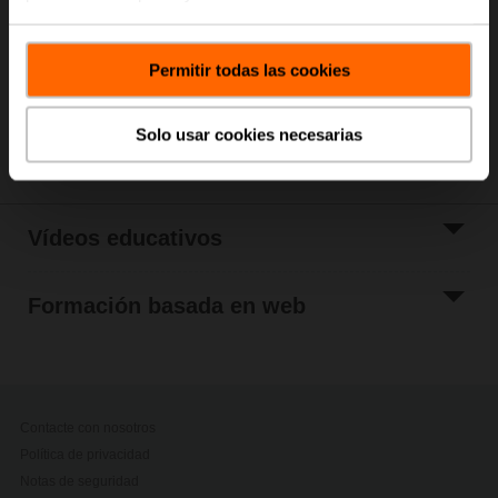
autodidácticos, puede adquirir la información que
ofrecemos sobre nuestros productos y aplicaciones
generales.
Permitir todas las cookies
¿Desea que le informemos sobre algún tema?
Háganoslo saber.
Solo usar cookies necesarias
Vídeos educativos
Formación basada en web
Contacte con nosotros
Política de privacidad
Notas de seguridad