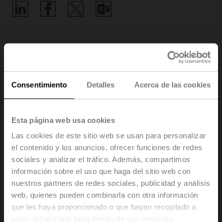
Inicio
Formación
Consentimiento
Detalles
Acerca de las cookies
Como empresa líder en el mercado, estamos
Esta página web usa cookies
comprometidos con compartir nuestros conocimientos y
Las cookies de este sitio web se usan para personalizar
experiencia innovadora con usted de la forma más
el contenido y los anuncios, ofrecer funciones de redes
sencilla posible
. Además de nuestros seminarios web,
sociales y analizar el tráfico. Además, compartimos
que puede encontrar en el apartado Seminarios web,
información sobre el uso que haga del sitio web con
ofrecemos vídeos educativos y formación basada en la
nuestros partners de redes sociales, publicidad y análisis
web sobre una amplia gama de temas de interés.
web, quienes pueden combinarla con otra información
Los cursos de formación en línea le dan acceso a un
que les haya proporcionado o que hayan recopilado a
mayor nivel de educación desde cualquier lugar y en
cualquier momento. En los diversos cursos
partir del uso que haya hecho de sus servicios.