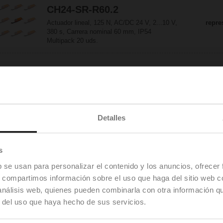
CH24-SR-R60.2
Actuador lineal, 125 N, AC/DC 24 V, 2...10 V,
repre
380 s, Carrera nominal 60 mm, IP54
Multipack 20 uds.
LH230A100
Actuador lineal, 150 N, AC 100...240 V, Todo-
nada, 3 puntos, 150 s, Carrera nominal 100 mm,
IP54
Detalles
LH230A200
s
Actuador lineal, 150 N, AC 100...240 V, Todo-
nada, 3 puntos, 150 s, Carrera nominal 200 mm,
b se usan para personalizar el contenido y los anuncios, ofrecer
IP54
s, compartimos información sobre el uso que haga del sitio web 
 análisis web, quienes pueden combinarla con otra información q
r del uso que haya hecho de sus servicios.
LH230A300
Actuador lineal, 150 N, AC 100...240 V, Todo-