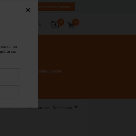
ES
EN
Inicio de sesión/Registro
0
0
 nosotros
entados en
istrarse.
imo sin función de seguridad pueden
de giro.
Ordenar por: Relevancia