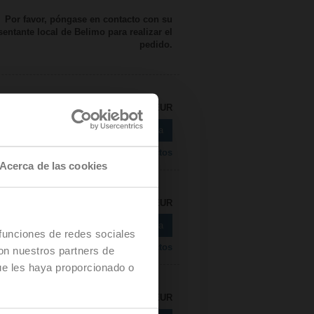
Por favor, póngase en contacto con su
sentante local de Belimo para realizar el
pedido.
Precio de lista: 178,00 EUR
Añadir a Cesta
Añadir a lista de proyectos
Acerca de las cookies
Precio de lista: 185,00 EUR
Añadir a Cesta
 funciones de redes sociales
Añadir a lista de proyectos
con nuestros partners de
ue les haya proporcionado o
Precio de lista: 188,00 EUR