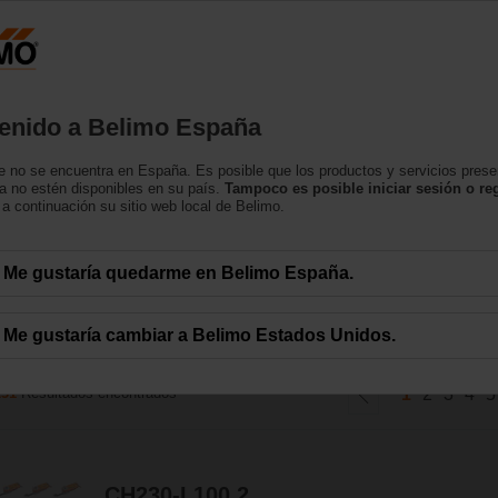
España
tos
Soporte
Sobre nosotros
Contacte con
enido a Belimo España
 no se encuentra en España. Es posible que los productos y servicios pres
in función de seguridad
a no estén disponibles en su país.
Tampoco es posible iniciar sesión o reg
a continuación su sitio web local de Belimo.
 can handle a magnitude of HVAC applications.Los actuadores rotativos de Bel
Me gustaría quedarme en Belimo España.
ciones CVAA. Disponibles en una amplia gama de tensiones nominales y pares 
Me gustaría cambiar a Belimo Estados Unidos.
231
Resultados encontrados
1
2
3
4
5
CH230-L100.2