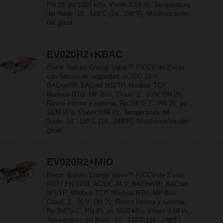
PN 25, ps 1600 kPa, V'nom 0.69 l/s, Temperatura
del fluido -10...120°C [14...248°F], Monitorización
del glicol
EV020R2+KBAC
Electr. Belimo Energy Valve™ PICCV de 2 vías
con función de seguridad, AC/DC 24 V,
BACnet/IP, BACnet MS/TP, Modbus TCP,
Modbus RTU, MP-Bus, Cloud, 2...10 V, DN 20,
Rosca interna y externa, Rp 3/4"G 1", PN 25, ps
1600 kPa, V'nom 0.69 l/s, Temperatura del
fluido -10...120°C [14...248°F], Monitorización del
glicol
EV020R2+MID
Electr. Belimo Energy Valve™ PICCV de 2 vías
MID / EN 1434, AC/DC 24 V, BACnet/IP, BACnet
MS/TP, Modbus TCP, Modbus RTU, MP-Bus,
Cloud, 2...10 V, DN 20, Rosca interna y externa,
Rp 3/4"G 1", PN 25, ps 1600 kPa, V'nom 0.69 l/s,
Temperatura del fluido -10...120°C [14...248°F],