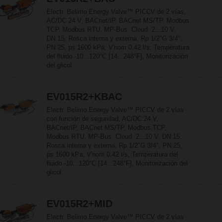
Electr. Belimo Energy Valve™ PICCV de 2 vías,
AC/DC 24 V, BACnet/IP, BACnet MS/TP, Modbus
TCP, Modbus RTU, MP-Bus, Cloud, 2...10 V,
DN 15, Rosca interna y externa, Rp 1/2"G 3/4",
PN 25, ps 1600 kPa, V'nom 0.42 l/s, Temperatura
del fluido -10...120°C [14...248°F], Monitorización
del glicol
EV015R2+KBAC
Electr. Belimo Energy Valve™ PICCV de 2 vías
con función de seguridad, AC/DC 24 V,
BACnet/IP, BACnet MS/TP, Modbus TCP,
Modbus RTU, MP-Bus, Cloud, 2...10 V, DN 15,
Rosca interna y externa, Rp 1/2"G 3/4", PN 25,
ps 1600 kPa, V'nom 0.42 l/s, Temperatura del
fluido -10...120°C [14...248°F], Monitorización del
glicol
EV015R2+MID
Electr. Belimo Energy Valve™ PICCV de 2 vías