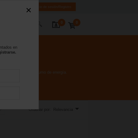
ES
EN
Inicio de sesión/Registro
0
0
 nosotros
entados en
istrarse.
de la bobina y el consumo de energía.
Ordenar por: Relevancia