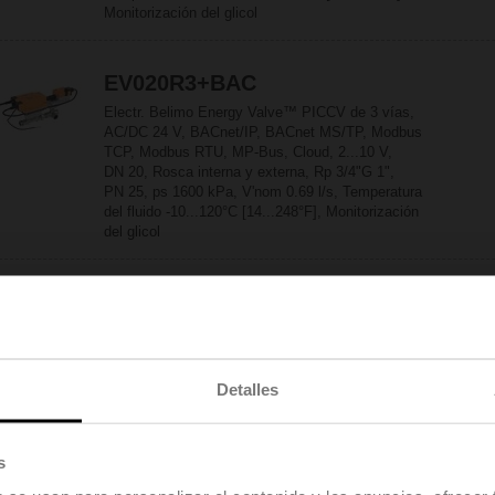
Monitorización del glicol
EV020R3+BAC
Electr. Belimo Energy Valve™ PICCV de 3 vías,
AC/DC 24 V, BACnet/IP, BACnet MS/TP, Modbus
TCP, Modbus RTU, MP-Bus, Cloud, 2...10 V,
DN 20, Rosca interna y externa, Rp 3/4"G 1",
PN 25, ps 1600 kPa, V'nom 0.69 l/s, Temperatura
del fluido -10...120°C [14...248°F], Monitorización
del glicol
EV025R2+BAC
Electr. Belimo Energy Valve™ PICCV de 2 vías,
AC/DC 24 V, BACnet/IP, BACnet MS/TP, Modbus
TCP, Modbus RTU, MP-Bus, Cloud, 2...10 V,
Detalles
DN 25, Rosca interna y externa, Rp 1"G 1 1/4",
PN 25, ps 1600 kPa, V'nom 0.97 l/s, Temperatura
del fluido -10...120°C [14...248°F], Monitorización
del glicol
s