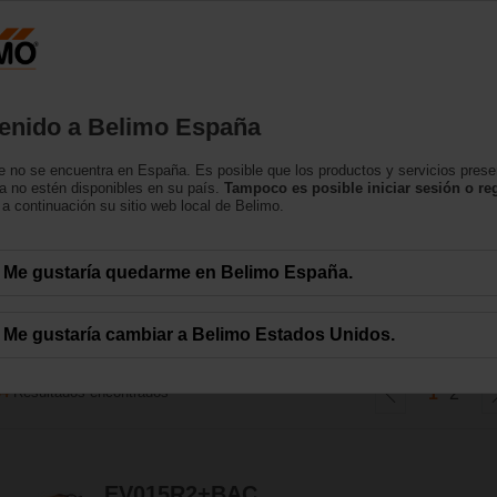
España
tos
Soporte
Sobre nosotros
Contacte con
enido a Belimo España
 no se encuentra en España. Es posible que los productos y servicios pres
gy Valve™
a no estén disponibles en su país.
Tampoco es posible iniciar sesión o reg
a continuación su sitio web local de Belimo.
 control independiente de la presión que además monitoriza el rendimiento 
Me gustaría quedarme en Belimo España.
el delta T y comunicarse con la nube IoT.
Me gustaría cambiar a Belimo Estados Unidos.
34
Resultados encontrados
1
2
EV015R2+BAC