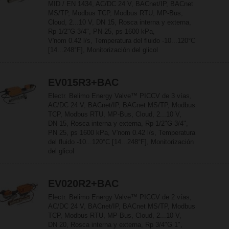
MID / EN 1434, AC/DC 24 V, BACnet/IP, BACnet
MS/TP, Modbus TCP, Modbus RTU, MP-Bus,
Cloud, 2...10 V, DN 15, Rosca interna y externa,
Rp 1/2"G 3/4", PN 25, ps 1600 kPa,
V'nom 0.42 l/s, Temperatura del fluido -10...120°C
[14...248°F], Monitorización del glicol
EV015R3+BAC
Electr. Belimo Energy Valve™ PICCV de 3 vías,
AC/DC 24 V, BACnet/IP, BACnet MS/TP, Modbus
TCP, Modbus RTU, MP-Bus, Cloud, 2...10 V,
DN 15, Rosca interna y externa, Rp 1/2"G 3/4",
PN 25, ps 1600 kPa, V'nom 0.42 l/s, Temperatura
del fluido -10...120°C [14...248°F], Monitorización
del glicol
EV020R2+BAC
Electr. Belimo Energy Valve™ PICCV de 2 vías,
AC/DC 24 V, BACnet/IP, BACnet MS/TP, Modbus
TCP, Modbus RTU, MP-Bus, Cloud, 2...10 V,
DN 20, Rosca interna y externa, Rp 3/4"G 1",