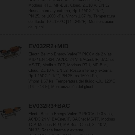
Modbus RTU, MP-Bus, Cloud, 2...10 V, DN 32,
Rosca interna y externa, Rp 1 1/4"G 1 1/2",
PN 25, ps 1600 kPa, V'nom 1.67 l/s, Temperatura
del fluido -10...120°C [14...248°F], Monitorización
del glicol
EV032R2+MID
Electr. Belimo Energy Valve™ PICCV de 2 vías
MID / EN 1434, AC/DC 24 V, BACnet/IP, BACnet
MS/TP, Modbus TCP, Modbus RTU, MP-Bus,
Cloud, 2...10 V, DN 32, Rosca interna y externa,
Rp 1 1/4"G 1 1/2", PN 25, ps 1600 kPa,
V'nom 1.67 l/s, Temperatura del fluido -10...120°C
[14...248°F], Monitorización del glicol
EV032R3+BAC
Electr. Belimo Energy Valve™ PICCV de 3 vías,
AC/DC 24 V, BACnet/IP, BACnet MS/TP, Modbus
TCP, Modbus RTU, MP-Bus, Cloud, 2...10 V,
DN 32, Rosca interna y externa,