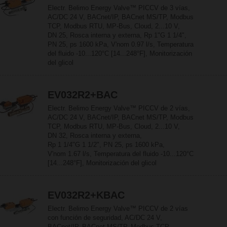
Electr. Belimo Energy Valve™ PICCV de 3 vías,
AC/DC 24 V, BACnet/IP, BACnet MS/TP, Modbus
TCP, Modbus RTU, MP-Bus, Cloud, 2...10 V,
DN 25, Rosca interna y externa, Rp 1"G 1 1/4",
PN 25, ps 1600 kPa, V'nom 0.97 l/s, Temperatura
del fluido -10...120°C [14...248°F], Monitorización
del glicol
EV032R2+BAC
Electr. Belimo Energy Valve™ PICCV de 2 vías,
AC/DC 24 V, BACnet/IP, BACnet MS/TP, Modbus
TCP, Modbus RTU, MP-Bus, Cloud, 2...10 V,
DN 32, Rosca interna y externa,
Rp 1 1/4"G 1 1/2", PN 25, ps 1600 kPa,
V'nom 1.67 l/s, Temperatura del fluido -10...120°C
[14...248°F], Monitorización del glicol
EV032R2+KBAC
Electr. Belimo Energy Valve™ PICCV de 2 vías
con función de seguridad, AC/DC 24 V,
BACnet/IP, BACnet MS/TP, Modbus TCP,