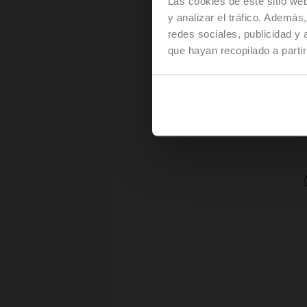
Las cookies de este sitio we
y analizar el tráfico. Ademá
redes sociales, publicidad y
que hayan recopilado a parti