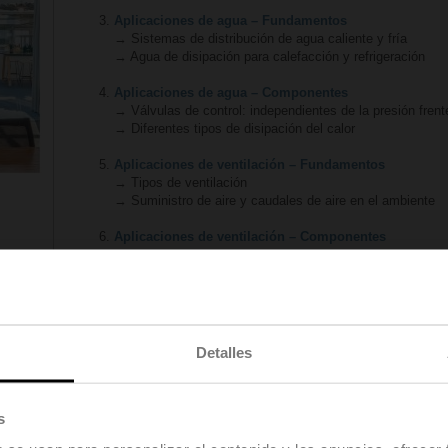
Aplicaciones de agua – Fundamentos
→ Sistemas de distribución de agua caliente y fría
→ Agua de disipación para calefacción y refrigeración
Aplicaciones de agua – Componentes
→ Válvulas de control: independientes de la presión fre
→ Diferentes tipos de disipación del calor
Aplicaciones de ventilación – Fundamentos
→ Tipos de ventilación
→ Suministro de aire y caudales de aire en el ambiente
Aplicaciones de ventilación – Componentes
Aplicaciones combinadas y otros sistemas
→ Unidades tipo fancoil/inductores/sistema VRF
Automatización de edificios
→ Niveles en la automatización de edificios
Detalles
→ Soluciones de zona y de ambiente en la automatizació
Control y regulación de zonas
s
→ Visión general de los dispositivos de control y su func
→
Ejemplo de esquema de control de zona