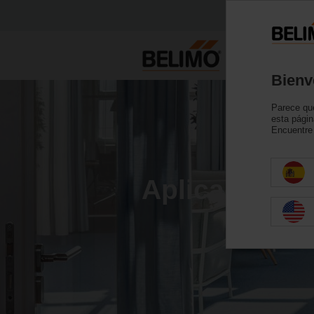
Produc
Bienv
Parece que
esta págin
Encuentre 
Aplicaciones