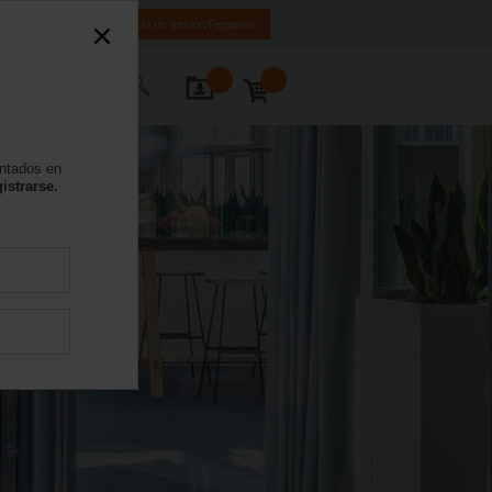
ES
EN
Inicio de sesión/Registro
 nosotros
entados en
istrarse.