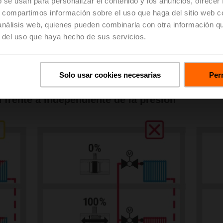
b se usan para personalizar el contenido y los anuncios, ofrecer
s, compartimos información sobre el uso que haga del sitio web 
Enlaces de descarga
 análisis web, quienes pueden combinarla con otra información q
r del uso que haya hecho de sus servicios.
Libro de aplicación – Aplicaciones de ambiente
Solo usar cookies necesarias
Perm
 frente a independiente de la presión