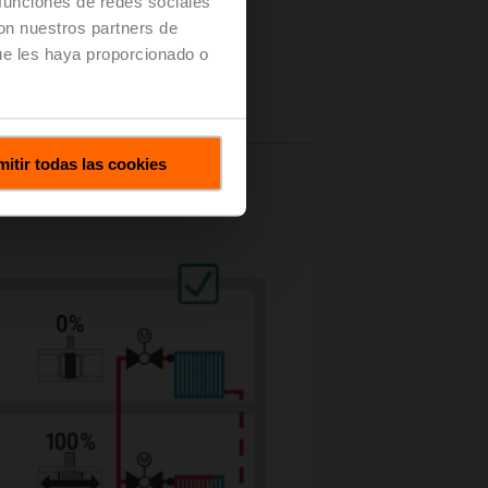
 funciones de redes sociales
con nuestros partners de
ue les haya proporcionado o
 y zona
(pdf - 20,83 MB)
itir todas las cookies