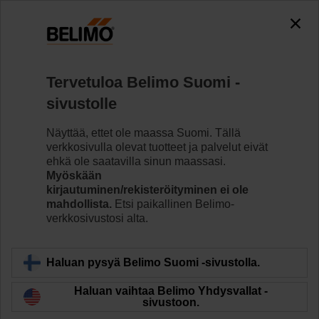
0
0
Koti
Anturit/Mittarit
Putkianturit (vesi)
Tervetuloa Belimo Suomi -
01HT-1L
sivustolle
Näyttää, ettet ole maassa Suomi. Tällä
verkkosivulla olevat tuotteet ja palvelut eivät
Lue lisää
ehkä ole saatavilla sinun maassasi.
Myöskään
kirjautuminen/rekisteröityminen ei ole
mahdollista.
Etsi paikallinen Belimo-
verkkosivustosi alta.
Takaisin tuotekategoriaan
Haluan pysyä Belimo Suomi -sivustolla.
Haluan vaihtaa Belimo Yhdysvallat -
sivustoon.