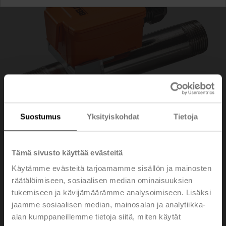
Suostumus
Yksityiskohdat
Tietoja
Tämä sivusto käyttää evästeitä
01HT-1L
Käytämme evästeitä tarjoamamme sisällön ja mainosten
räätälöimiseen, sosiaalisen median ominaisuuksien
tukemiseen ja kävijämäärämme analysoimiseen. Lisäksi
Pinta-anturi passiivinen, NTC10k (10k2)
jaamme sosiaalisen median, mainosalan ja analytiikka-
alan kumppaneillemme tietoja siitä, miten käytät
Sisältyvät osat: kiinnityshihna